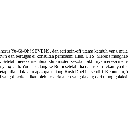
enerus Yu-Gi-Oh! SEVENS, dan seri spin-off utama ketujuh yang mula
n dan bertugas di konsultan pembasmi alien, UTS. Mereka menghabis
… Setelah mereka membuat klub misteri sekolah, akhirnya mereka me
r yang jauh. Yudias datang ke Bumi setelah dia dan rekan-rekannya di
etapi dia tidak tahu apa-apa tentang Rush Duel itu sendiri. Kemudia
ng diperkenalkan oleh kesatria alien yang datang dari ujung galaksi