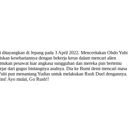
i ditayangkan di Jepang pada 3 April 2022. Menceritakan Ohdo Yuhi
kan kesehariannya dengan bekerja keras dalam mencari alien
nemukan pesawat luar angkasa sungguhan dan mereka pun bertemu
kejar dari gugus bintangnya asalnya. Dia ke Bumi demi mencari masa
n, Yuhi pun menantang Yudias untuk melakukan Rush Duel dengannya.
 ini! Ayo mulai, Go Rush!!