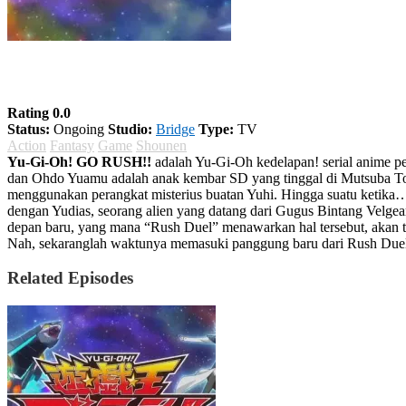
Yu-Gi-Oh! GO RUSH!!
Rating 0.0
Status:
Ongoing
Studio:
Bridge
Type:
TV
Action
Fantasy
Game
Shounen
Yu-Gi-Oh! GO RUSH!!
adalah Yu-Gi-Oh kedelapan! serial anime p
dan Ohdo Yuamu adalah anak kembar SD yang tinggal di Mutsuba Tow
menggunakan perangkat misterius buatan Yuhi. Hingga suatu ketika
dengan Yudias, seorang alien yang datang dari Gugus Bintang Velgea
depan baru, yang mana “Rush Duel” menawarkan hal tersebut, akan t
Nah, sekaranglah waktunya memasuki panggung baru dari Rush Duel ya
Related Episodes