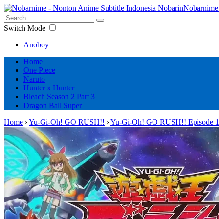
Nobarnime 
Switch Mode
Anoboy
Home
One Piece
Naruto
Hunter x Hunter
Bleach Season 2 Part 3
Dragon Ball Super
Home
›
Yu-Gi-Oh! GO RUSH!!
›
Yu-Gi-Oh! GO RUSH!! Episode 1