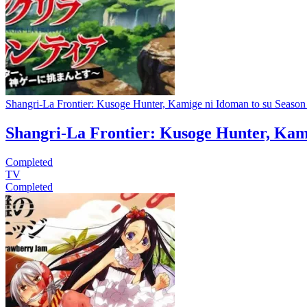
Shangri-La Frontier: Kusoge Hunter, Kamige ni Idoman to su Season
Shangri-La Frontier: Kusoge Hunter, Kami
Completed
TV
Completed