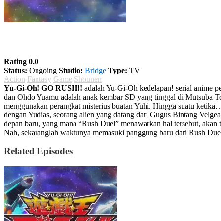
Yu-Gi-Oh! GO RUSH!!
Rating 0.0
Status:
Ongoing
Studio:
Bridge
Type:
TV
Action
Fantasy
Game
Shounen
Yu-Gi-Oh! GO RUSH!!
adalah Yu-Gi-Oh kedelapan! serial anime p
dan Ohdo Yuamu adalah anak kembar SD yang tinggal di Mutsuba Tow
menggunakan perangkat misterius buatan Yuhi. Hingga suatu ketika
dengan Yudias, seorang alien yang datang dari Gugus Bintang Velgea
depan baru, yang mana “Rush Duel” menawarkan hal tersebut, akan t
Nah, sekaranglah waktunya memasuki panggung baru dari Rush Duel ya
Related Episodes