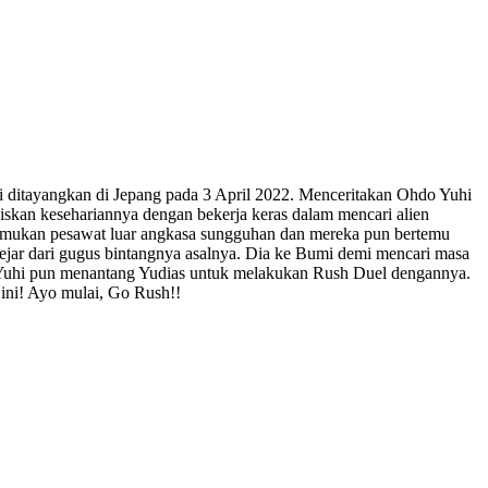
i ditayangkan di Jepang pada 3 April 2022. Menceritakan Ohdo Yuhi
kan kesehariannya dengan bekerja keras dalam mencari alien
nemukan pesawat luar angkasa sungguhan dan mereka pun bertemu
kejar dari gugus bintangnya asalnya. Dia ke Bumi demi mencari masa
n, Yuhi pun menantang Yudias untuk melakukan Rush Duel dengannya.
 ini! Ayo mulai, Go Rush!!