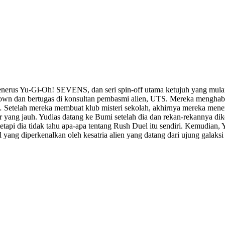
enerus Yu-Gi-Oh! SEVENS, dan seri spin-off utama ketujuh yang mula
n dan bertugas di konsultan pembasmi alien, UTS. Mereka menghabis
… Setelah mereka membuat klub misteri sekolah, akhirnya mereka me
r yang jauh. Yudias datang ke Bumi setelah dia dan rekan-rekannya di
etapi dia tidak tahu apa-apa tentang Rush Duel itu sendiri. Kemudia
ng diperkenalkan oleh kesatria alien yang datang dari ujung galaksi