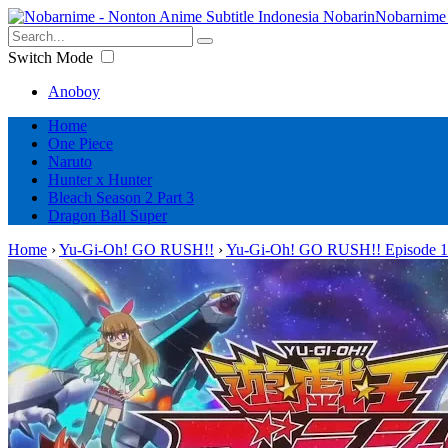
Nobarnime 
Switch Mode
Anoboy
Home
One Piece
Naruto
Hunter x Hunter
Bleach Season 2 Part 3
Dragon Ball Super
Home
›
Yu-Gi-Oh! GO RUSH!!
›
Yu-Gi-Oh! GO RUSH!! Episode 1