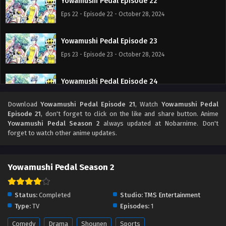
Yowamushi Pedal Episode 22
Eps 22 - Episode 22 - October 28, 2024
Yowamushi Pedal Episode 23
Eps 23 - Episode 23 - October 28, 2024
Yowamushi Pedal Episode 24
Eps 24 - Episode 24 - October 28, 2024
Download
Yowamushi Pedal Episode 21
, Watch
Yowamushi Pedal
Episode 21
, don't forget to click on the like and share button. Anime
Yowamushi Pedal Season 2
always updated at Nobarnime. Don't
forget to watch other anime updates.
Yowamushi Pedal Season 2
Status:
Completed
Studio:
TMS Entertainment
Type:
TV
Episodes:
1
Comedy
Drama
Shounen
Sports