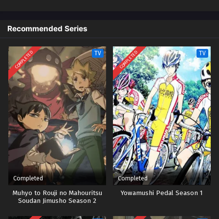
untuk balapan, dengan proposisi untuk bergabung dengan klub anime
jika Onoda menang. Dan dengan demikian dimulailah perampokan
pertama anak laki-laki itu ke dalam dunia balap sepeda sekolah
Recommended Series
menengah!
COMPLETED
COMPLETED
TV
TV
Completed
Completed
Muhyo to Rouji no Mahouritsu
Yowamushi Pedal Season 1
Soudan Jimusho Season 2