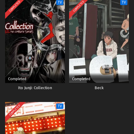
COMPLETED
COMPLETED
TV
TV
Completed
Completed
Ito Junji: Collection
Beck
COMPLETED
TV