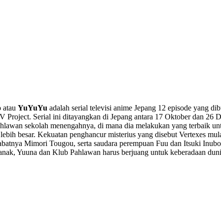
o
atau
YuYuYu
adalah serial televisi anime Jepang 12 episode yang di
 IV Project. Serial ini ditayangkan di Jepang antara 17 Oktober dan 
 Pahlawan sekolah menengahnya, di mana dia melakukan yang terbaik u
 lebih besar. Kekuatan penghancur misterius yang disebut Vertexes mu
batnya Mimori Tougou, serta saudara perempuan Fuu dan Itsuki Inubo
k-anak, Yuuna dan Klub Pahlawan harus berjuang untuk keberadaan dun