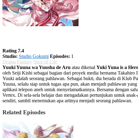
Yuuki Yuuna wa Yuusha de Aru Season 1
Rating 7.4
Studio:
Studio Gokumi
Episodes:
1
Drama
Fantasy
Slice of Life
Yuuki Yuuna wa Yuusha de Aru
atau dikenal
Yuki Yuna is a Her
oleh Seiji Kishi sebagai bagian dari proyek media bernama Takahiro
Yuuki adalah seorang pahlawan. Sebagai bukti, dia berada di Klub
Yuuna, selalu siap untuk tugas apa pun, akan menjadi pahlawan yang
aplikasi telepon aneh untuk menyelamatkannya. Bersama dengan saha
Vertex. Di sela-sela belajar dan mengadakan pertunjukan untuk ana
sendiri, sambil menemukan apa artinya menjadi seorang pahlawan.
Related Episodes