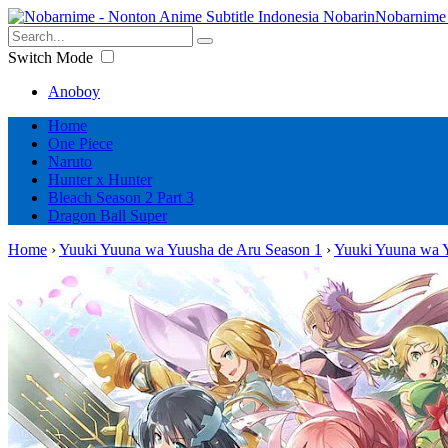
Nobarnime 
Switch Mode
Anoboy
Home
One Piece
Naruto
Hunter x Hunter
Bleach Season 2 Part 3
Dragon Ball Super
Home
›
Yuuki Yuuna wa Yuusha de Aru Season 1
›
Yuuki Yuuna wa Y