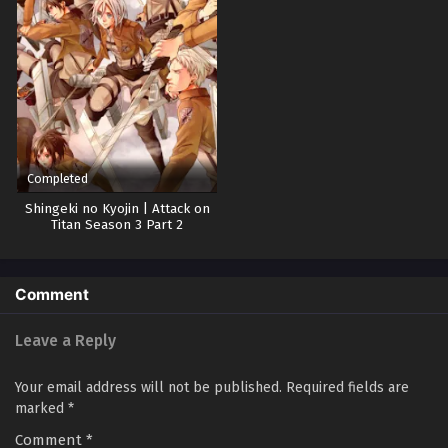
Completed
Shingeki no Kyojin | Attack on
Titan Season 3 Part 2
Comment
Leave a Reply
Your email address will not be published.
Required fields are
marked
*
Comment
*