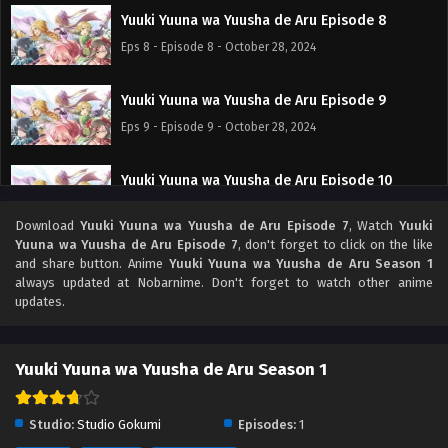
Yuuki Yuuna wa Yuusha de Aru Episode 8
Eps 8 - Episode 8 - October 28, 2024
Yuuki Yuuna wa Yuusha de Aru Episode 9
Eps 9 - Episode 9 - October 28, 2024
Yuuki Yuuna wa Yuusha de Aru Episode 10
Eps 10 - Episode 10 - October 28, 2024
Download
Yuuki Yuuna wa Yuusha de Aru Episode 7
, Watch
Yuuki
Yuuna wa Yuusha de Aru Episode 7
, don't forget to click on the like
Yuuki Yuuna wa Yuusha de Aru Episode 11
and share button. Anime
Yuuki Yuuna wa Yuusha de Aru Season 1
always updated at Nobarnime. Don't forget to watch other anime
Eps 11 - Episode 11 - October 28, 2024
updates.
Yuuki Yuuna wa Yuusha de Aru Episode 12
Yuuki Yuuna wa Yuusha de Aru Season 1
Eps 12 - Episode 12 - October 28, 2024
Studio:
Studio Gokumi
Episodes:
1