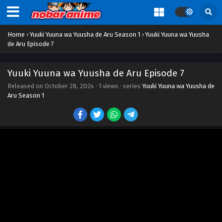
Home
›
Yuuki Yuuna wa Yuusha de Aru Season 1
›
Yuuki Yuuna wa Yuusha
de Aru Episode 7
Yuuki Yuuna wa Yuusha de Aru Episode 7
Released on
October 28, 2024
·
1 views
· series
Yuuki Yuuna wa Yuusha de
Aru Season 1
Yuuki Yuuna wa Yuusha de Aru Episode 1
Eps 1 - Episode 1 - October 28, 2024
Yuuki Yuuna wa Yuusha de Aru Episode 2