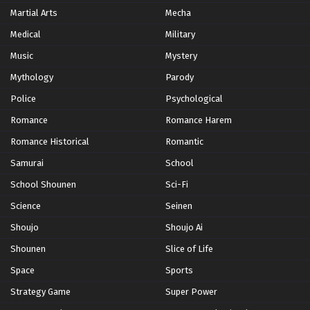
Martial Arts
Mecha
Medical
Military
Music
Mystery
Mythology
Parody
Police
Psychological
Romance
Romance Harem
Romance Historical
Romantic
Samurai
School
School Shounen
Sci-Fi
Science
Seinen
Shoujo
Shoujo Ai
Shounen
Slice of Life
Space
Sports
Strategy Game
Super Power