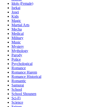
Idols (Female)
Isekai
Josei
Kids
Magic
Martial Arts
Mecha
Medical
Military
Music
Mystery
Mythology
Parody
Police
Psychological
Romance
Romance Harem
Romance Historical
Romantic
Samurai
School
School Shounen
Sci-Fi
Science
Seinen