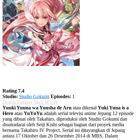
Yuuki Yuuna wa Yuusha de Aru Season 1
Rating 7.4
Studio:
Studio Gokumi
Episodes:
1
Drama
Fantasy
Slice of Life
Yuuki Yuuna wa Yuusha de Aru
atau dikenal
Yuki Yuna is a
Hero
atau
YuYuYu
adalah serial televisi anime Jepang 12 episode
yang dibuat oleh Takahiro, diproduksi oleh Studio Gokumi dan
disutradarai oleh Seiji Kishi sebagai bagian dari proyek media
bernama Takahiro IV Project. Serial ini ditayangkan di Jepang
antara 17 Oktober dan 26 Desember 2014 di MBS. Dalam