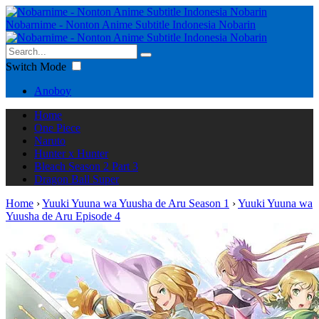
Nobarnime - Nonton Anime Subtitle Indonesia Nobarin
Switch Mode
Anoboy
Home
One Piece
Naruto
Hunter x Hunter
Bleach Season 2 Part 3
Dragon Ball Super
Home
›
Yuuki Yuuna wa Yuusha de Aru Season 1
›
Yuuki Yuuna wa
Yuusha de Aru Episode 4