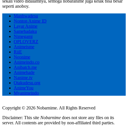
sekali video didalamnya, semoga nobaranime juga kelak bisa besar
seperti anoboy.
Manhwadesu
Nonton Anime ID
Layar Anime
Samehadaku
Nimegami
OPLOVERZ
Animeisme
RiiE
Neonime
Animeindo.co
Anibatch.me
Animehade
Nanime.tv
Otakudesu.org
AnimeYou
Myanimeindo
Copyright © 2026 Nobarnime. All Rights Reserved
Disclaimer: This site
Nobarnime
does not store any files on its
server. All contents are provided by non-affiliated third parties.