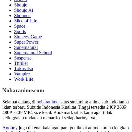
Shoujo
Shoujo Ai
Shounen
Slice of Life
Space
Sports
Strategy Game
Super Power
Supernatural
Supernatural School
Suspense
Thriller
Tokusatsu
Vampire
Work Life
Nobaranime.com
Selamat datang di
nobaranime
, situs streaming anime sub indo tanpa
iklan terbaru Subtitle Indonesia Kualitas Tinggi tersedia 240P 360P
480P 720P MP4 size kecil. Bookmark situs kami agar tidak
ketinggalan updatean menarik di setiap harinya ya.
Anoboy
juga dikenal kalangan para penikmat anime karena lengkap