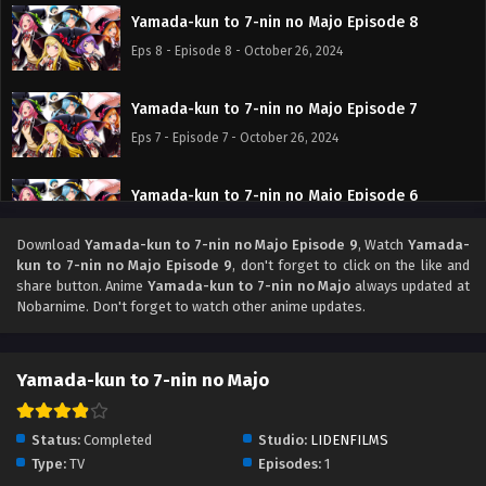
Yamada-kun to 7-nin no Majo Episode 8
Eps 8 - Episode 8 - October 26, 2024
Yamada-kun to 7-nin no Majo Episode 7
Eps 7 - Episode 7 - October 26, 2024
Yamada-kun to 7-nin no Majo Episode 6
Eps 6 - Episode 6 - October 26, 2024
Download
Yamada-kun to 7-nin no Majo Episode 9
, Watch
Yamada-
kun to 7-nin no Majo Episode 9
, don't forget to click on the like and
Yamada-kun to 7-nin no Majo Episode 5
share button. Anime
Yamada-kun to 7-nin no Majo
always updated at
Nobarnime. Don't forget to watch other anime updates.
Eps 5 - Episode 5 - October 26, 2024
Yamada-kun to 7-nin no Majo Episode 4
Yamada-kun to 7-nin no Majo
Eps 4 - Episode 4 - October 26, 2024
Status:
Completed
Studio:
LIDENFILMS
Yamada-kun to 7-nin no Majo Episode 3
Type:
TV
Episodes:
1
Eps 3 - Episode 3 - October 26, 2024