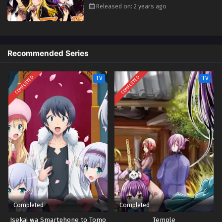
terbukti nyaman dan merepotkan. Dengan mempelajari kekuatan baru
Released on: 2 years ago
mereka, Toranosuke Miyamura, seorang perwira dewan mahasiswa dan
anggota tunggal Klub Studi Supernatural, Merekrut mereka untuk klub.
Segera bergabung dengan Miyabi Itou, seorang eksentrik yang tertarik
pada semua hal secara supranatural, kelompok tersebut menemukan
Recommended Series
legenda Seven Witches of Suzaku High, tujuh mahasiswi yang telah
mendapatkan kekuatan berbeda yang diaktifkan oleh sebuah ciuman.
COMPLETED
COMPLETED
TV
TV
Klub Studi Supernatural memulai pencarian pertamanya: menemukan
identitas semua penyihir.
Completed
Completed
Isekai wa Smartphone to Tomo
Temple