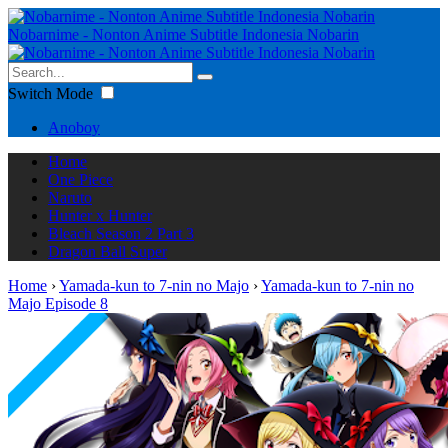
Nobarnime - Nonton Anime Subtitle Indonesia Nobarin
Switch Mode
Anoboy
Home
One Piece
Naruto
Hunter x Hunter
Bleach Season 2 Part 3
Dragon Ball Super
Home
›
Yamada-kun to 7-nin no Majo
›
Yamada-kun to 7-nin no
Majo Episode 8