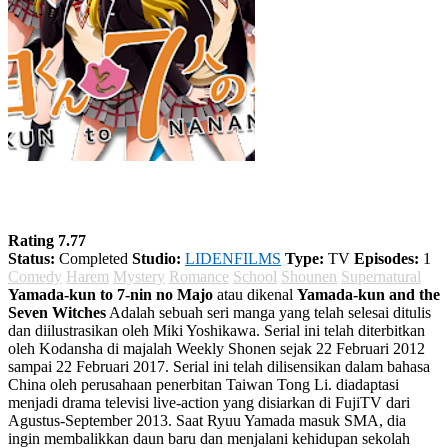
Yamada-kun to 7-nin no Majo
Rating 7.77
Status:
Completed
Studio:
LIDENFILMS
Type:
TV
Episodes:
1
Comedy
Harem
Mystery
Romance
School
Shounen
Supernatural
Yamada-kun to 7-nin no Majo
atau dikenal
Yamada-kun and the
Seven Witches
Adalah sebuah seri manga yang telah selesai ditulis
dan diilustrasikan oleh Miki Yoshikawa. Serial ini telah diterbitkan
oleh Kodansha di majalah Weekly Shonen sejak 22 Februari 2012
sampai 22 Februari 2017. Serial ini telah dilisensikan dalam bahasa
China oleh perusahaan penerbitan Taiwan Tong Li. diadaptasi
menjadi drama televisi live-action yang disiarkan di FujiTV dari
Agustus-September 2013. Saat Ryuu Yamada masuk SMA, dia
ingin membalikkan daun baru dan menjalani kehidupan sekolah