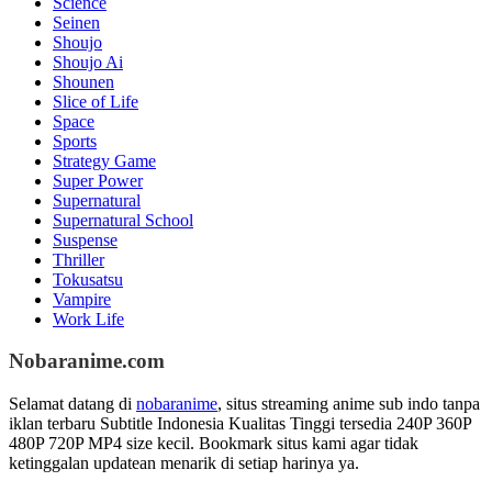
Science
Seinen
Shoujo
Shoujo Ai
Shounen
Slice of Life
Space
Sports
Strategy Game
Super Power
Supernatural
Supernatural School
Suspense
Thriller
Tokusatsu
Vampire
Work Life
Nobaranime.com
Selamat datang di
nobaranime
, situs streaming anime sub indo tanpa
iklan terbaru Subtitle Indonesia Kualitas Tinggi tersedia 240P 360P
480P 720P MP4 size kecil. Bookmark situs kami agar tidak
ketinggalan updatean menarik di setiap harinya ya.