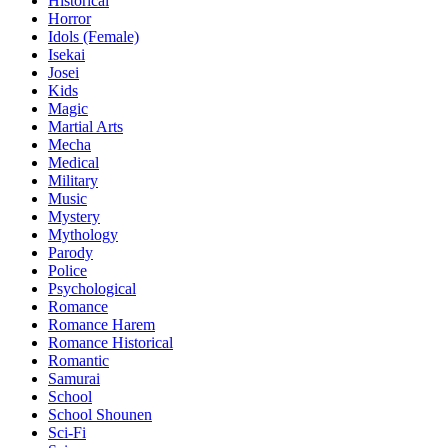
Historical
Horror
Idols (Female)
Isekai
Josei
Kids
Magic
Martial Arts
Mecha
Medical
Military
Music
Mystery
Mythology
Parody
Police
Psychological
Romance
Romance Harem
Romance Historical
Romantic
Samurai
School
School Shounen
Sci-Fi