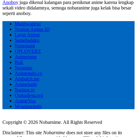
Anoboy
juga dikenal kalangan para penikmat anime karena lengkap
sekali video didalamnya, semoga nobaranime juga kelak bisa besar
seperti anoboy.
Manhwadesu
Nonton Anime ID
Layar Anime
Samehadaku
Nimegami
OPLOVERZ
Animeisme
RiiE
Neonime
Animeindo.co
Anibatch.me
Animehade
Nanime.tv
Otakudesu.org
AnimeYou
Myanimeindo
Copyright © 2026 Nobarnime. All Rights Reserved
Disclaimer: This site
Nobarnime
does not store any files on its