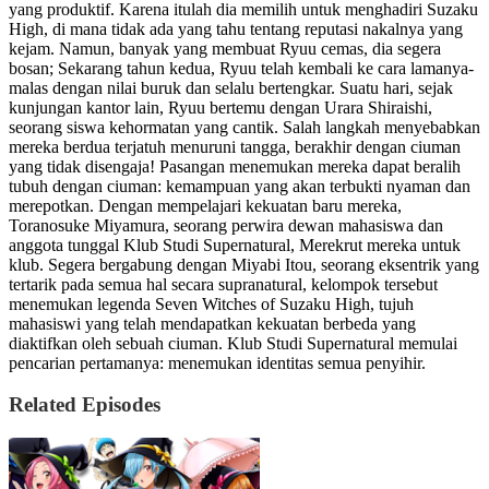
yang produktif. Karena itulah dia memilih untuk menghadiri Suzaku
High, di mana tidak ada yang tahu tentang reputasi nakalnya yang
kejam. Namun, banyak yang membuat Ryuu cemas, dia segera
bosan; Sekarang tahun kedua, Ryuu telah kembali ke cara lamanya-
malas dengan nilai buruk dan selalu bertengkar. Suatu hari, sejak
kunjungan kantor lain, Ryuu bertemu dengan Urara Shiraishi,
seorang siswa kehormatan yang cantik. Salah langkah menyebabkan
mereka berdua terjatuh menuruni tangga, berakhir dengan ciuman
yang tidak disengaja! Pasangan menemukan mereka dapat beralih
tubuh dengan ciuman: kemampuan yang akan terbukti nyaman dan
merepotkan. Dengan mempelajari kekuatan baru mereka,
Toranosuke Miyamura, seorang perwira dewan mahasiswa dan
anggota tunggal Klub Studi Supernatural, Merekrut mereka untuk
klub. Segera bergabung dengan Miyabi Itou, seorang eksentrik yang
tertarik pada semua hal secara supranatural, kelompok tersebut
menemukan legenda Seven Witches of Suzaku High, tujuh
mahasiswi yang telah mendapatkan kekuatan berbeda yang
diaktifkan oleh sebuah ciuman. Klub Studi Supernatural memulai
pencarian pertamanya: menemukan identitas semua penyihir.
Related Episodes