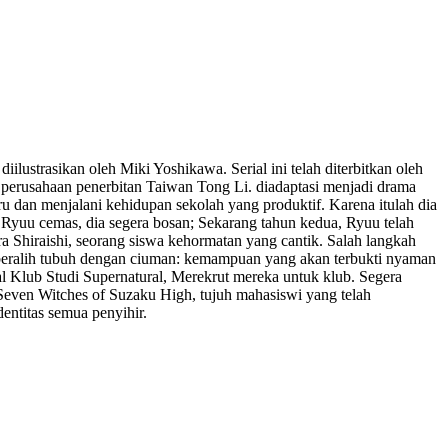
diilustrasikan oleh Miki Yoshikawa. Serial ini telah diterbitkan oleh
h perusahaan penerbitan Taiwan Tong Li. diadaptasi menjadi drama
 dan menjalani kehidupan sekolah yang produktif. Karena itulah dia
Ryuu cemas, dia segera bosan; Sekarang tahun kedua, Ryuu telah
ra Shiraishi, seorang siswa kehormatan yang cantik. Salah langkah
beralih tubuh dengan ciuman: kemampuan yang akan terbukti nyaman
Klub Studi Supernatural, Merekrut mereka untuk klub. Segera
Seven Witches of Suzaku High, tujuh mahasiswi yang telah
ntitas semua penyihir.