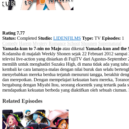
Yamada-kun to 7-nin no Majo
Rating 7.77
Status:
Completed
Studio:
LIDENFILMS
Type:
TV
Episodes:
1
Comedy
Harem
Mystery
Romance
School
Shounen
Supernatural
Yamada-kun to 7-nin no Majo
atau dikenal
Yamada-kun and the 
Kodansha di majalah Weekly Shonen sejak 22 Februari 2012 sampai 22
televisi live-action yang disiarkan di FujiTV dari Agustus-Septemb
memilih untuk menghadiri Suzaku High, di mana tidak ada yang tahu
kembali ke cara lamanya-malas dengan nilai buruk dan selalu berteng
menyebabkan mereka berdua terjatuh menuruni tangga, berakhir den
dan merepotkan. Dengan mempelajari kekuatan baru mereka, Toranos
bergabung dengan Miyabi Itou, seorang eksentrik yang tertarik pada
mendapatkan kekuatan berbeda yang diaktifkan oleh sebuah ciuman. 
Related Episodes