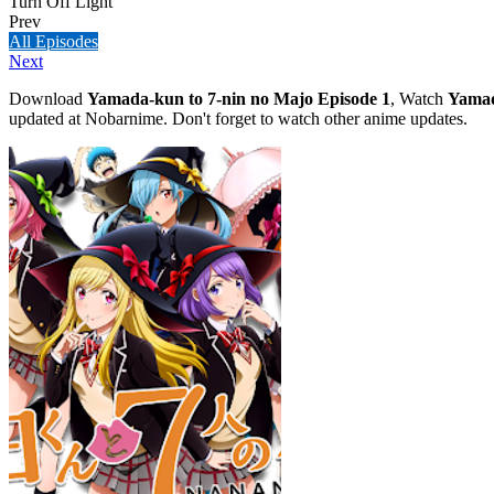
Turn Off Light
Prev
All Episodes
Next
Download
Yamada-kun to 7-nin no Majo Episode 1
, Watch
Yamad
updated at Nobarnime. Don't forget to watch other anime updates.