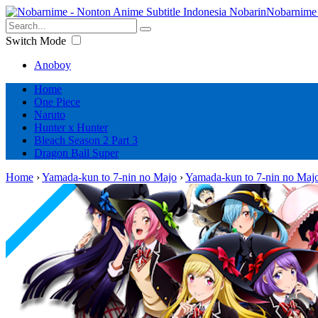
Nobarnime 
Switch Mode
Anoboy
Home
One Piece
Naruto
Hunter x Hunter
Bleach Season 2 Part 3
Dragon Ball Super
Home
›
Yamada-kun to 7-nin no Majo
›
Yamada-kun to 7-nin no Maj