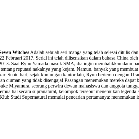
Seven Witches
Adalah sebuah seri manga yang telah selesai ditulis dan 
 Februari 2017. Serial ini telah dilisensikan dalam bahasa China ole
er 2013. Saat Ryuu Yamada masuk SMA, dia ingin membalikkan daun baru
 tentang reputasi nakalnya yang kejam. Namun, banyak yang membuat 
kar. Suatu hari, sejak kunjungan kantor lain, Ryuu bertemu dengan Ura
gan ciuman yang tidak disengaja! Pasangan menemukan mereka dapat 
uke Miyamura, seorang perwira dewan mahasiswa dan anggota tunggal 
 semua hal secara supranatural, kelompok tersebut menemukan legenda 
Klub Studi Supernatural memulai pencarian pertamanya: menemukan ide