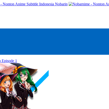
- Nonton Anime Subtitle Indonesia Nobarin
o Episode 1