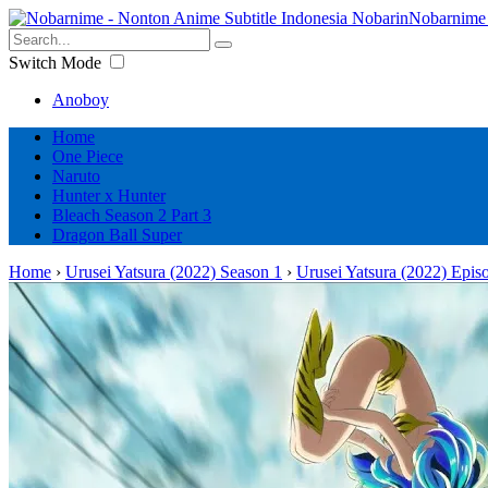
Nobarnime 
Switch Mode
Anoboy
Home
One Piece
Naruto
Hunter x Hunter
Bleach Season 2 Part 3
Dragon Ball Super
Home
›
Urusei Yatsura (2022) Season 1
›
Urusei Yatsura (2022) Epis