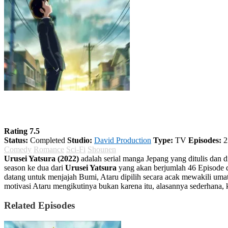
Urusei Yatsura (2022) Season 1
Rating 7.5
Status:
Completed
Studio:
David Production
Type:
TV
Episodes:
2
Comedy
Romance
Sci-Fi
Shounen
Urusei Yatsura (2022)
adalah serial manga Jepang yang ditulis dan 
season ke dua dari
Urusei Yatsura
yang akan berjumlah 46 Episode dal
datang untuk menjajah Bumi, Ataru dipilih secara acak mewakili uma
motivasi Ataru mengikutinya bukan karena itu, alasannya sederhana, 
Related Episodes