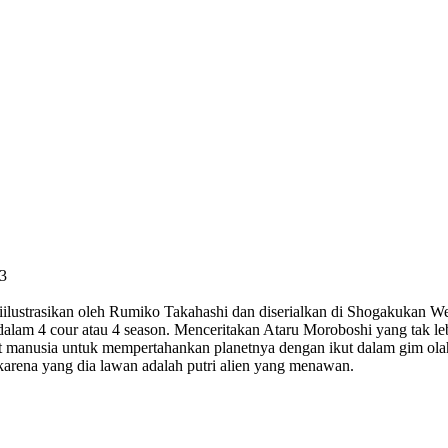
3
diilustrasikan oleh Rumiko Takahashi dan diserialkan di Shogakukan 
am 4 cour atau 4 season. Menceritakan Ataru Moroboshi yang tak lebih 
t manusia untuk mempertahankan planetnya dengan ikut dalam gim olah
karena yang dia lawan adalah putri alien yang menawan.