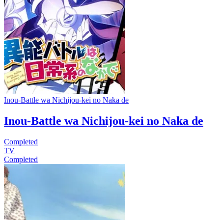
Inou-Battle wa Nichijou-kei no Naka de
Inou-Battle wa Nichijou-kei no Naka de
Completed
TV
Completed