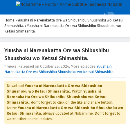
Home
›
Yuusha ni Narenakatta Ore wa Shibushibu Shuushoku wo Ketsui
Shimashita.
›
Yuusha ni Narenakatta Ore wa Shibushibu Shuushoku wo
Ketsui Shimashita.
Yuusha ni Narenakatta Ore wa Shibushibu
Shuushoku wo Ketsui Shimashita.
? views
, Released on
October 28, 2024
, More episodes
Yuusha ni
Narenakatta Ore wa Shibushibu Shuushoku wo Ketsui Shimashita.
Download
Yuusha ni Narenakatta Ore wa Shibushibu
Shuushoku wo Ketsui Shimashita.
, Watch
Yuusha ni
Narenakatta Ore wa Shibushibu Shuushoku wo Ketsui
Shimashita.
, don't forget to click on the like and share button.
Anime
Yuusha ni Narenakatta Ore wa Shibushibu Shuushoku wo
Ketsui Shimashita.
always updated at Nobarnime. Don't forget to
watch other anime updates.