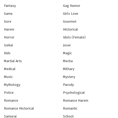
Fantasy
Gag Humor
Abarenbou Rikishi!! Matsutarou
Game
Girls Love
Eps - October 28, 2024
Gore
Gourmet
Harem
Historical
Action Heroine Cheer Fruits
Horror
Idols (Female)
Eps - October 28, 2024
Isekai
Josei
Adachi to Shimamura
Kids
Magic
Eps - October 28, 2024
Martial Arts
Mecha
Medical
Military
Africa no Salaryman
Music
Mystery
Eps - October 28, 2024
Mythology
Parody
Police
Psychological
Aharen-san wa Hakarenai
Romance
Romance Harem
Eps - October 28, 2024
Romance Historical
Romantic
AI no Idenshi
Samurai
School