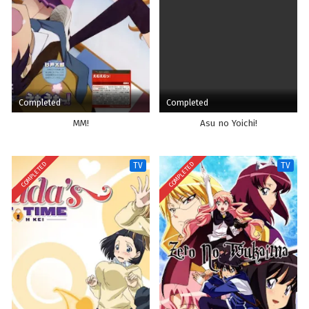
Completed
Completed
MM!
Asu no Yoichi!
COMPLETED
COMPLETED
TV
TV