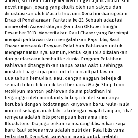
a hero, so I reluctantly decided to get a job.
adalah seri
novel ringan Jepang yang ditulis oleh Jun Sakyou dan
diilustrasikan oleh Masaki Inuzumi. Serial ini dianugerahi
Emas di Penghargaan Fantasia ke-23. Sebuah adaptasi
anime oleh Asread ditayangkan dari Oktober hingga
Desember 2013. Menceritakan Raul Chaser yang Bermimpi
menjadi pahlawan dan mengalahkan Raja Iblis, Raul
Chaser memasuki Program Pelatihan Pahlawan untuk
mengejar ambisinya. Namun, ketika Raja Iblis dikalahkan
dan perdamaian kembali ke dunia, Program Pelatihan
Pahlawan ditangguhkan tanpa batas waktu, sehingga
mustahil bagi siapa pun untuk menjadi pahlawan.
Dua tahun kemudian, Raul dengan enggan bekerja di
sebuah toko elektronik kecil bernama Magic Shop Leon.
Meskipun mantan pahlawan dalam pelatihan ini
terganggu oleh mundanity bekerja di ritel, semuanya
berubah dengan kedatangan karyawan baru. Mula-mula
muncul sebagai anak laki-laki dengan wajah tampan, “dia”
ternyata adalah iblis perempuan bernama Fino
Bloodstone. Dia juga bukan sembarang iblis. rekan kerja
baru Raul sebenarnya adalah putri dari Raja Iblis yang
terlambat!. Diangkat tanggung jawab untuk melatih