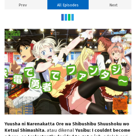
Prev
All Episodes
Next
Yuusha ni Narenakatta Ore wa Shibushibu Shuushoku wo
Ketsui Shimashita.
atau dikenal
Yusibu: I couldnt become