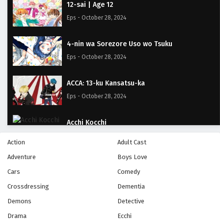
12-sai | Age 12
Eps - October 28, 2024
4-nin wa Sorezore Uso wo Tsuku
Eps - October 28, 2024
ACCA: 13-ku Kansatsu-ka
Eps - October 28, 2024
Acchi Kocchi
Eps - October 28, 2024
Action
Adult Cast
Adventure
Boys Love
A-Channel
Cars
Comedy
Eps - October 28, 2024
Crossdressing
Dementia
A.I.C.O. : Incarnation
Demons
Detective
Eps - October 28, 2024
Drama
Ecchi