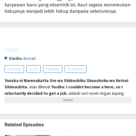
karyawan baru yang eksentrik ini, Raul segera menemukan
hidupnya menjadi lebih hidup daripada sebelumnya.
Yuusha ni Narenakatta Ore wa Shibushibu
Shuushoku wo Ketsui Shimashita.
Studio:
Asread
Comedy
Ecchi
Fantasy
Romance
Yuusha ni Narenakatta Ore wa Shibushibu Shuushoku wo Ketsui
Shimashita.
atau dikenal
Yusibu: I couldnt become a hero, so I
reluctantly decided to get a job.
adalah seri novel ringan Jepang
yang ditulis oleh Jun Sakyou dan diilustrasikan oleh Masaki Inuzumi.
Serial ini dianugerahi Emas di Penghargaan Fantasia ke-23. Sebuah
adaptasi anime oleh Asread ditayangkan dari Oktober hingga Desember
2013. Menceritakan Raul Chaser yang Bermimpi menjadi pahlawan dan
Related Episodes
mengalahkan Raja Iblis, Raul Chaser memasuki Program Pelatihan
Pahlawan untuk mengejar ambisinya. Namun, ketika Raja Iblis dikalahkan