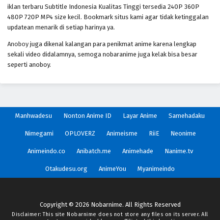
iklan terbaru Subtitle Indonesia Kualitas Tinggi tersedia 240P 360P
Aishiteruze Baby
480P 720P MP4 size kecil. Bookmark situs kami agar tidak ketinggalan
Eps - October 28, 2024
updatean menarik di setiap harinya ya.
Anoboy
juga dikenal kalangan para penikmat anime karena lengkap
Akebi-chan no Sailor-fuku
sekali video didalamnya, semoga nobaranime juga kelak bisa besar
seperti anoboy.
Eps - October 28, 2024
Akiba Maid Sensou
Eps - October 28, 2024
Manhwadesu
Nonton Anime ID
Layar Anime
Samehadaku
Akanesasu Shoujo
Nimegami
OPLOVERZ
Animeisme
RiiE
Neonime
Eps - October 28, 2024
Animeindo.co
Anibatch.me
Animehade
Nanime.tv
Otakudesu.org
AnimeYou
Myanimeindo
Akiba’s Trip The Animation
Eps - October 28, 2024
Copyright © 2026 Nobarnime. All Rights Reserved
Aku no Hana
Disclaimer: This site
Nobarnime
does not store any files on its server. All