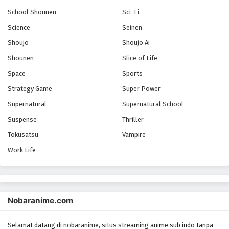
Eps - October 28, 2024
School Shounen
Sci-Fi
Science
Seinen
Aguu: Tensai Ningyou
Shoujo
Shoujo Ai
Eps - October 28, 2024
Shounen
Slice of Life
Space
Sports
Aikatsu Friends!
Strategy Game
Super Power
Eps - October 28, 2024
Supernatural
Supernatural School
Akahori Gedou Hour Rabuge
Suspense
Thriller
Eps - October 28, 2024
Tokusatsu
Vampire
Work Life
Aikatsu on Parade!
Eps - October 28, 2024
Nobaranime.com
Aikatsu Stars!
Eps - October 28, 2024
Selamat datang di
nobaranime
, situs streaming anime sub indo tanpa