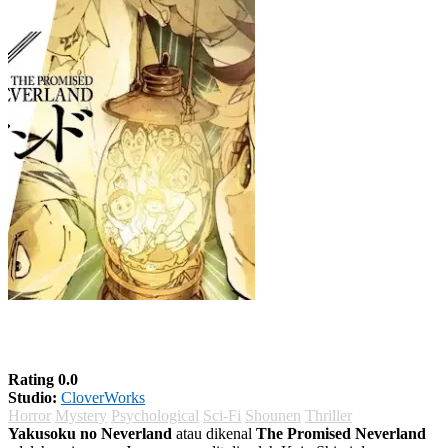
Yakusoku no Neverland Season 2
Rating 0.0
Studio:
CloverWorks
Horror
Mystery
Psychological
Sci-Fi
Shounen
Thriller
Yakusoku no Neverland
atau dikenal
The Promised Neverland