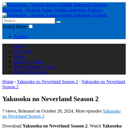
Nobarnime - Nonton Anime Subtitle Indonesia Nobarin
Switch Mode
Anoboy
Home
One Piece
Naruto
Hunter x Hunter
Bleach Season 2 Part 3
Dragon Ball Super
Home
›
Yakusoku no Neverland Season 2
›
Yakusoku no Neverland
Season 2
Yakusoku no Neverland Season 2
? views
, Released on
October 28, 2024
, More episodes
Yakusoku
no Neverland Season 2
Download
Yakusoku no Neverland Season 2
, Watch
Yakusoku