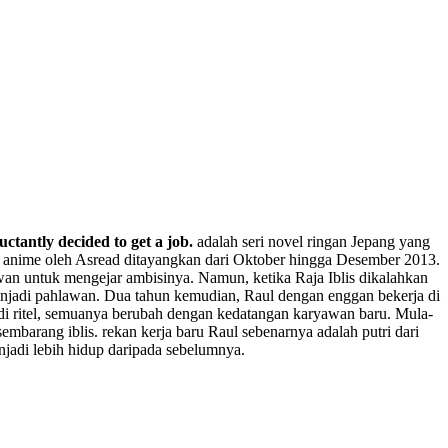
uctantly decided to get a job.
adalah seri novel ringan Jepang yang
asi anime oleh Asread ditayangkan dari Oktober hingga Desember 2013.
n untuk mengejar ambisinya. Namun, ketika Raja Iblis dikalahkan
enjadi pahlawan. Dua tahun kemudian, Raul dengan enggan bekerja di
di ritel, semuanya berubah dengan kedatangan karyawan baru. Mula-
mbarang iblis. rekan kerja baru Raul sebenarnya adalah putri dari
jadi lebih hidup daripada sebelumnya.