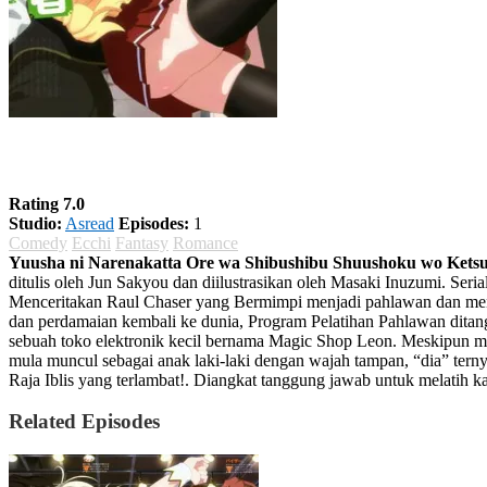
Yuusha ni Narenakatta Ore wa Shibushibu
Rating 7.0
Studio:
Asread
Episodes:
1
Comedy
Ecchi
Fantasy
Romance
Yuusha ni Narenakatta Ore wa Shibushibu Shuushoku wo Ketsui
ditulis oleh Jun Sakyou dan diilustrasikan oleh Masaki Inuzumi. Ser
Menceritakan Raul Chaser yang Bermimpi menjadi pahlawan dan meng
dan perdamaian kembali ke dunia, Program Pelatihan Pahlawan ditan
sebuah toko elektronik kecil bernama Magic Shop Leon. Meskipun ma
mula muncul sebagai anak laki-laki dengan wajah tampan, “dia” terny
Raja Iblis yang terlambat!. Diangkat tanggung jawab untuk melatih 
Related Episodes