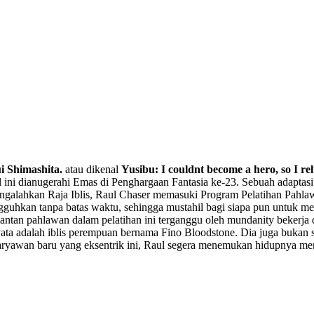
 Shuushoku wo Ketsui Shimashita.
 Shimashita.
atau dikenal
Yusibu: I couldnt become a hero, so I rel
ial ini dianugerahi Emas di Penghargaan Fantasia ke-23. Sebuah adapt
alahkan Raja Iblis, Raul Chaser memasuki Program Pelatihan Pahlawa
gguhkan tanpa batas waktu, sehingga mustahil bagi siapa pun untuk m
ntan pahlawan dalam pelatihan ini terganggu oleh mundanity bekerja 
ata adalah iblis perempuan bernama Fino Bloodstone. Dia juga bukan se
karyawan baru yang eksentrik ini, Raul segera menemukan hidupnya men