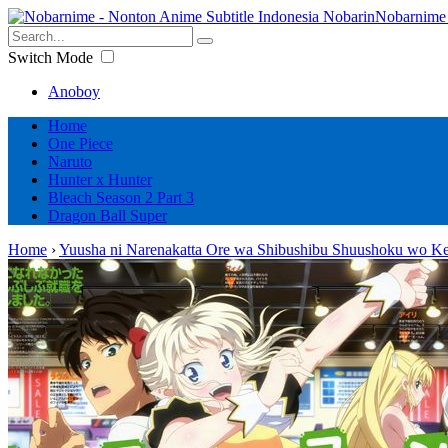
Nobarnime 
Switch Mode
Anoboy
Home
One Piece
Naruto
Hunter x Hunter
Bleach Season 2 Part 3
Dragon Ball Super
Home
›
Yuusha ni Narenakatta Ore wa Shibushibu Shuushoku wo Ket