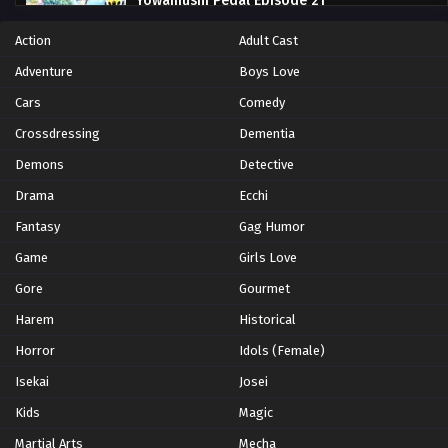
Yowamushi Pedal Episode 21
Eps 21 - Episode 21 - October 26, 2024
Action
Adult Cast
Adventure
Boys Love
Yowamushi Pedal Episode 20
Cars
Comedy
Eps 20 - Episode 20 - October 26, 2024
Crossdressing
Dementia
Yowamushi Pedal Episode 19
Demons
Detective
Eps 19 - Episode 19 - October 26, 2024
Drama
Ecchi
Fantasy
Gag Humor
Yowamushi Pedal Episode 18
Game
Girls Love
Eps 18 - Episode 18 - October 26, 2024
Gore
Gourmet
Harem
Yowamushi Pedal Episode 17
Historical
Eps 17 - Episode 17 - October 26, 2024
Horror
Idols (Female)
Isekai
Josei
Yowamushi Pedal Episode 16
Kids
Magic
Eps 16 - Episode 16 - October 26, 2024
Martial Arts
Mecha