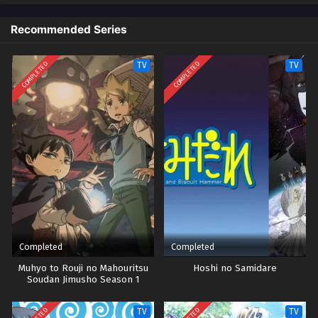
jika Onoda menang. Dan dengan demikian dimulailah perampokan
pertama anak laki-laki itu ke dalam dunia balap sepeda sekolah
Recommended Series
menengah!
COMPLETED
COMPLETED
TV
TV
Completed
Completed
Muhyo to Rouji no Mahouritsu
Hoshi no Samidare
Soudan Jimusho Season 1
TV
TV