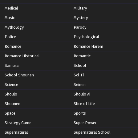
Medical
Military
Yowamushi Pedal Episode 15
Music
Mystery
Eps 15 - Episode 15 - October 26, 2024
Mythology
Parody
Yowamushi Pedal Episode 14
Police
Psychological
Eps 14 - Episode 14 - October 26, 2024
Romance
Romance Harem
Romance Historical
Romantic
Yowamushi Pedal Episode 13
Samurai
School
Eps 13 - Episode 13 - October 26, 2024
School Shounen
Sci-Fi
Yowamushi Pedal Episode 12
Science
Seinen
Eps 12 - Episode 12 - October 26, 2024
Shoujo
Shoujo Ai
Shounen
Slice of Life
Yowamushi Pedal Episode 11
Space
Sports
Eps 11 - Episode 11 - October 26, 2024
Strategy Game
Super Power
Supernatural
Supernatural School
Yowamushi Pedal Episode 10