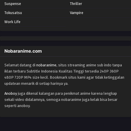
Eps 10 - Episode 10 - October 26, 2024
Suspense
Thriller
Tokusatsu
Vampire
Yowamushi Pedal Episode 9
Work Life
Eps 9 - Episode 9 - October 26, 2024
Yowamushi Pedal Episode 8
Eps 8 - Episode 8 - October 26, 2024
Nobaranime.com
Selamat datang di
nobaranime
, situs streaming anime sub indo tanpa
Yowamushi Pedal Episode 7
iklan terbaru Subtitle Indonesia Kualitas Tinggi tersedia 240P 360P
Eps 7 - Episode 7 - October 26, 2024
480P 720P MP4 size kecil. Bookmark situs kami agar tidak ketinggalan
updatean menarik di setiap harinya ya.
Yowamushi Pedal Episode 6
Anoboy
juga dikenal kalangan para penikmat anime karena lengkap
Eps 6 - Episode 6 - October 26, 2024
sekali video didalamnya, semoga nobaranime juga kelak bisa besar
seperti anoboy.
Yowamushi Pedal Episode 5
Eps 5 - Episode 5 - October 26, 2024