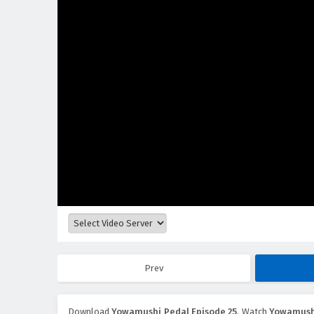
Prev
Download
Yowamushi Pedal Episode 25
, Watch
Yowamushi