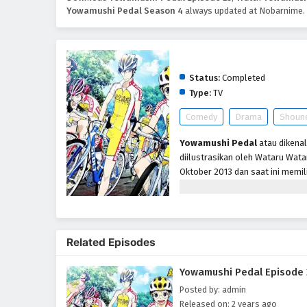
Yowamushi Pedal Season 4
always updated at Nobarnime. 
Yowamushi Pedal Seas
Status:
Completed
Type:
TV
Comedy
Drama
Shoun
Yowamushi Pedal
atau dikena
diilustrasikan oleh Wataru Wata
Oktober 2013 dan saat ini memil
Utara. Adaptasi drama televisi 
ditayangkan mulai tanggal 10 J
ditayangkan perdana pada bulan 
bergabung dengan klub anime se
Related Episodes
telah dibubarkan dan dia menga
bersedia untuk bergabung. Tan
Yowamushi Pedal Episode
pulang-pergi ke Akihabara deng
kilometer yang telah dia selesa
Posted by: admin
pertama, Shunsuke Imaizumi, s
Released on: 2 years ago