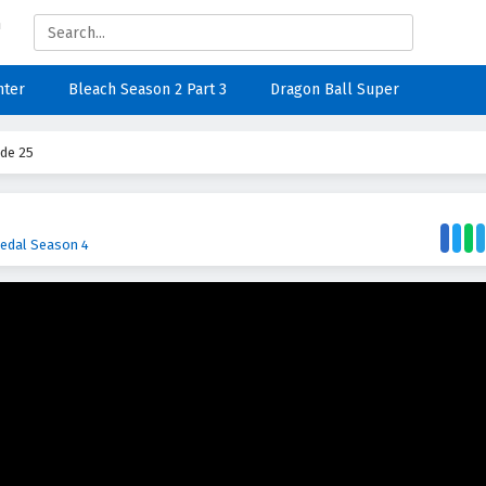
nter
Bleach Season 2 Part 3
Dragon Ball Super
de 25
edal Season 4