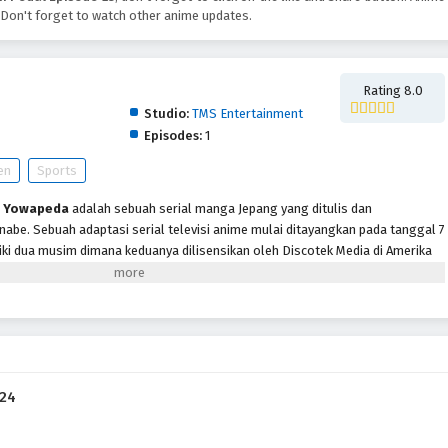
Don't forget to watch other anime updates.
on 4
Rating 8.0
Studio:
TMS Entertainment
Episodes:
1
en
Sports
l
Yowapeda
adalah sebuah serial manga Jepang yang ditulis dan
nabe. Sebuah adaptasi serial televisi anime mulai ditayangkan pada tanggal 7
iki dua musim dimana keduanya dilisensikan oleh Discotek Media di Amerika
live-action disiarkan pada bulan Agustus 2016, Musim ketiga serial anime yang
anuari 2017 sampai 26 Juni 2017. Musim keempat telah diumumkan dan akan
Januari 2018. Menceritakan Sakamichi Onoda otaku ceria yang ingin
kolah barunya, sangat ingin akhirnya berteman. Sayangnya, klub tersebut
mbil alih untuk menghidupkannya kembali dengan mencari siswa yang
pa banyak keberuntungan, Onoda memutuskan untuk melakukan perjalanan
 24
an sepeda kota tuanya yang besar, perjalanan mingguan sepanjang 90
ikan sejak kelas empat. Ini adalah saat dia bertemu sesama siswa tahun
eorang pengendara sepeda bertekad yang menggunakan lereng curam