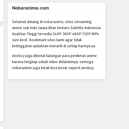
Yowamushi Pedal Episode 15
Nobaranime.com
Eps 15 - Episode 15 - October 28, 2024
Selamat datang di
nobaranime
, situs streaming
Yowamushi Pedal Episode 16
anime sub indo tanpa iklan terbaru Subtitle Indonesia
Kualitas Tinggi tersedia 240P 360P 480P 720P MP4
Eps 16 - Episode 16 - October 28, 2024
size kecil. Bookmark situs kami agar tidak
ketinggalan updatean menarik di setiap harinya ya.
Yowamushi Pedal Episode 17
Anoboy
juga dikenal kalangan para penikmat anime
Eps 17 - Episode 17 - October 28, 2024
karena lengkap sekali video didalamnya, semoga
nobaranime juga kelak bisa besar seperti anoboy.
Yowamushi Pedal Episode 18
Eps 18 - Episode 18 - October 28, 2024
Yowamushi Pedal Episode 19
Eps 19 - Episode 19 - October 28, 2024
Yowamushi Pedal Episode 20
Eps 20 - Episode 20 - October 28, 2024