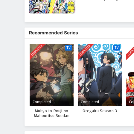
sekolah untuk latihan. Terkeju
Imaizumi menantangnya untuk b
menang. Dan dengan demikian di
sepeda sekolah menengah!
Recommended Series
COMPLETED
COMPLETED
COMPL
TV
TV
Completed
Completed
Co
Muhyo to Rouji no
Oregairu Season 3
Mahouritsu Soudan
Jimusho Season 1