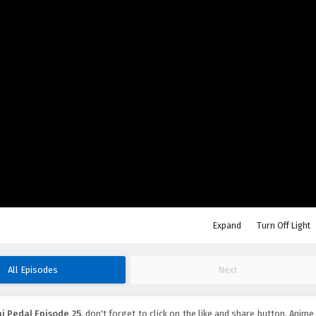
Expand
Turn Off Light
All Episodes
Next
 Pedal Episode 25
, don't forget to click on the like and share button. Anime