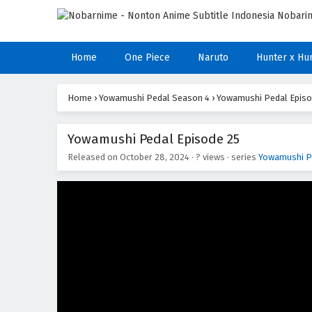
Home
One Piece
Naruto
Hunter x Hu
Home
›
Yowamushi Pedal Season 4
›
Yowamushi Pedal Episo
Yowamushi Pedal Episode 25
Released on
October 28, 2024
·
? views
· series
Yowamushi P