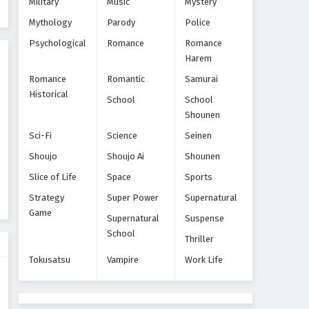
Military
Music
Mystery
Eps 9 - Episode 9 - October 28, 2024
Mythology
Parody
Police
Yowamushi Pedal Episode 10
Psychological
Romance
Romance
Harem
Eps 10 - Episode 10 - October 28, 2024
Romance
Romantic
Samurai
Historical
Yowamushi Pedal Episode 11
School
School
Shounen
Eps 11 - Episode 11 - October 28, 2024
Sci-Fi
Science
Seinen
Yowamushi Pedal Episode 12
Shoujo
Shoujo Ai
Shounen
Eps 12 - Episode 12 - October 28, 2024
Slice of Life
Space
Sports
Strategy
Super Power
Supernatural
Yowamushi Pedal Episode 13
Game
Supernatural
Suspense
Eps 13 - Episode 13 - October 28, 2024
School
Thriller
Tokusatsu
Vampire
Work Life
Yowamushi Pedal Episode 14
Eps 14 - Episode 14 - October 28, 2024