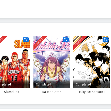
t dengan kemampuan Onoda untuk mendaki bukit dengan jenis sepedanya,
alapan, dengan proposisi untuk bergabung dengan klub anime jika Onoda
mulailah perampokan pertama anak laki-laki itu ke dalam dunia balap
ETED
COMPLETED
COMPLETED
TV
TV
TV
mpleted
Completed
Completed
Slamdunk
Kaleido Star
Haikyuu!! Season 1