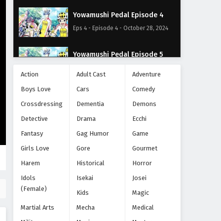
Yowamushi Pedal Episode 4
Eps 4 - Episode 4 - October 28, 2024
Yowamushi Pedal Episode 5
Eps 5 - Episode 5 - October 28, 2024
Action
Adult Cast
Adventure
Boys Love
Cars
Comedy
Yowamushi Pedal Episode 6
Crossdressing
Dementia
Demons
Eps 6 - Episode 6 - October 28, 2024
Detective
Drama
Ecchi
Yowamushi Pedal Episode 7
Fantasy
Gag Humor
Game
Eps 7 - Episode 7 - October 28, 2024
Girls Love
Gore
Gourmet
Harem
Historical
Horror
Yowamushi Pedal Episode 8
Idols
Isekai
Josei
Eps 8 - Episode 8 - October 28, 2024
(Female)
Kids
Magic
Martial Arts
Mecha
Medical
Yowamushi Pedal Episode 9