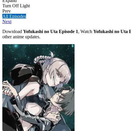
Expand
Turn Off Light
Prev
All Episodes
Next
Download
Yofukashi no Uta Episode 1
, Watch
Yofukashi no Uta 
other anime updates.