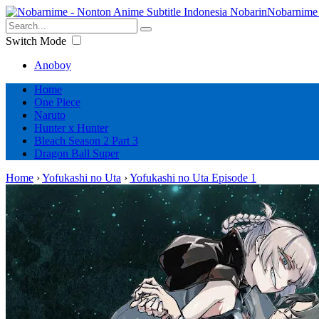
Nobarnime 
Switch Mode
Anoboy
Home
One Piece
Naruto
Hunter x Hunter
Bleach Season 2 Part 3
Dragon Ball Super
Home
›
Yofukashi no Uta
›
Yofukashi no Uta Episode 1