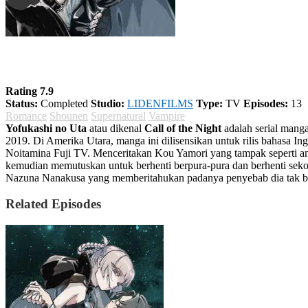
Yofukashi no Uta
Rating 7.9
Status:
Completed
Studio:
LIDENFILMS
Type:
TV
Episodes:
13
Romance
Shounen
Supernatural
Vampire
Yofukashi no Uta
atau dikenal
Call of the Night
adalah serial manga
2019. Di Amerika Utara, manga ini dilisensikan untuk rilis bahasa In
Noitamina Fuji TV. Menceritakan Kou Yamori yang tampak seperti a
kemudian memutuskan untuk berhenti berpura-pura dan berhenti sekol
Nazuna Nanakusa yang memberitahukan padanya penyebab dia tak bis
Related Episodes