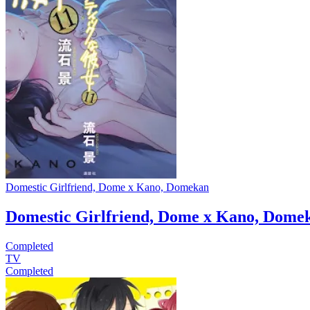
Domestic Girlfriend, Dome x Kano, Domekan
Domestic Girlfriend, Dome x Kano, Dome
Completed
TV
Completed