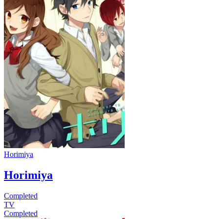
Horimiya
Horimiya
Completed
TV
Completed