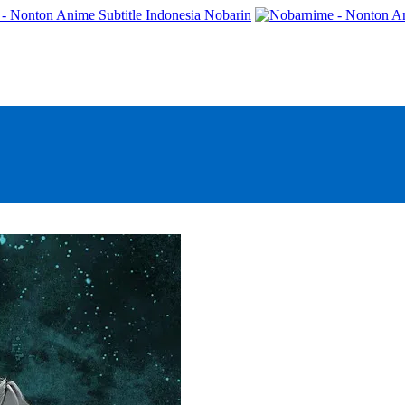
- Nonton Anime Subtitle Indonesia Nobarin