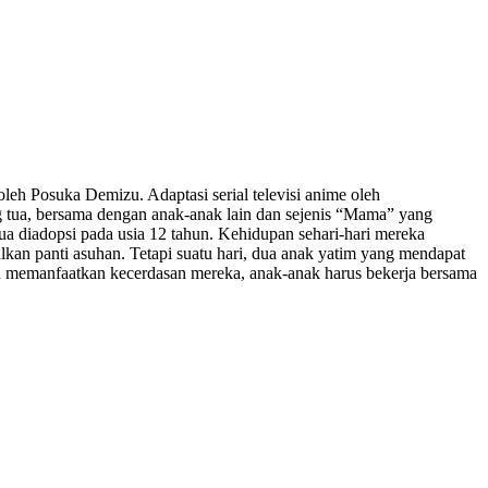
oleh Posuka Demizu. Adaptasi serial televisi anime oleh
g tua, bersama dengan anak-anak lain dan sejenis “Mama” yang
a diadopsi pada usia 12 tahun. Kehidupan sehari-hari mereka
galkan panti asuhan. Tetapi suatu hari, dua anak yatim yang mendapat
an memanfaatkan kecerdasan mereka, anak-anak harus bekerja bersama