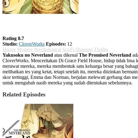
Yakusoku no Neverland Season 1
Rating 8.7
Studio:
CloverWorks
Episodes:
12
Horror
Mystery
Psychological
Sci-Fi
Shounen
Thriller
Yakusoku no Neverland
atau dikenal
The Promised Neverland
ada
CloverWorks. Menceritakan Di Grace Field House, hidup tidak bisa l
merawat mereka, mereka membentuk satu keluarga besar yang bahagia
melibatkan tes yang ketat, tetapi setelah itu, mereka diizinkan berma
skor tertinggi, Emma dan Norman, berjalan melewati gerbang dan me
untuk mengubah nasib mereka yang sudah ditentukan sebelumnya.
Related Episodes