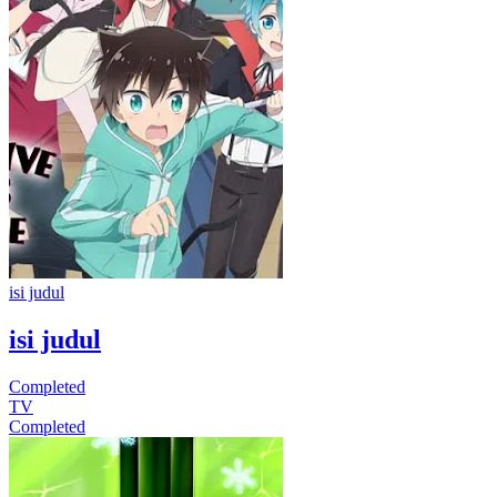
isi judul
isi judul
Completed
TV
Completed