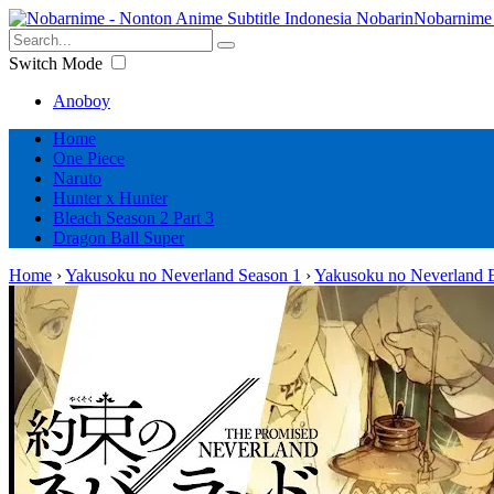
Nobarnime 
Switch Mode
Anoboy
Home
One Piece
Naruto
Hunter x Hunter
Bleach Season 2 Part 3
Dragon Ball Super
Home
›
Yakusoku no Neverland Season 1
›
Yakusoku no Neverland 