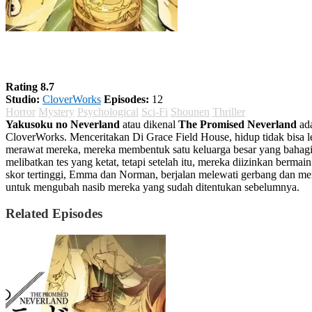
Yakusoku no Neverland Season 1
Rating 8.7
Studio:
CloverWorks
Episodes:
12
Horror
Mystery
Psychological
Sci-Fi
Shounen
Thriller
Yakusoku no Neverland
atau dikenal
The Promised Neverland
ada
CloverWorks. Menceritakan Di Grace Field House, hidup tidak bisa l
merawat mereka, mereka membentuk satu keluarga besar yang bahagia
melibatkan tes yang ketat, tetapi setelah itu, mereka diizinkan berma
skor tertinggi, Emma dan Norman, berjalan melewati gerbang dan me
untuk mengubah nasib mereka yang sudah ditentukan sebelumnya.
Related Episodes