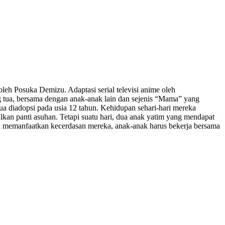
oleh Posuka Demizu. Adaptasi serial televisi anime oleh
g tua, bersama dengan anak-anak lain dan sejenis “Mama” yang
a diadopsi pada usia 12 tahun. Kehidupan sehari-hari mereka
galkan panti asuhan. Tetapi suatu hari, dua anak yatim yang mendapat
an memanfaatkan kecerdasan mereka, anak-anak harus bekerja bersama