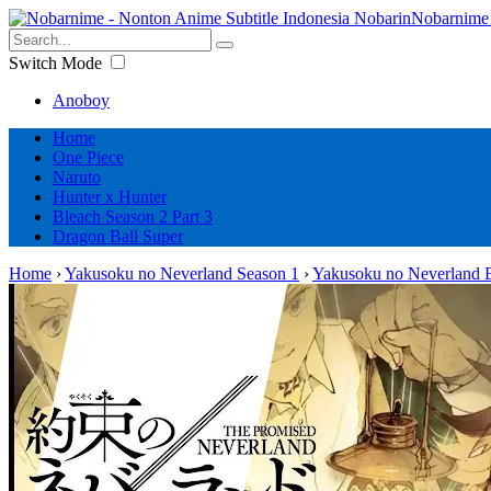
Nobarnime 
Switch Mode
Anoboy
Home
One Piece
Naruto
Hunter x Hunter
Bleach Season 2 Part 3
Dragon Ball Super
Home
›
Yakusoku no Neverland Season 1
›
Yakusoku no Neverland 