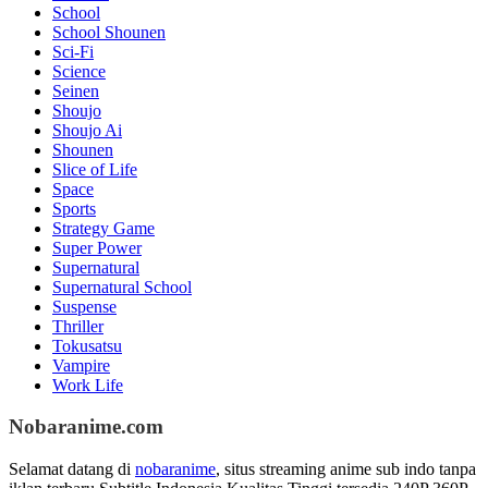
School
School Shounen
Sci-Fi
Science
Seinen
Shoujo
Shoujo Ai
Shounen
Slice of Life
Space
Sports
Strategy Game
Super Power
Supernatural
Supernatural School
Suspense
Thriller
Tokusatsu
Vampire
Work Life
Nobaranime.com
Selamat datang di
nobaranime
, situs streaming anime sub indo tanpa