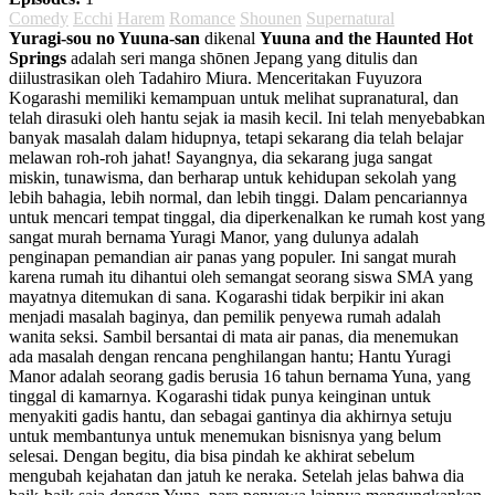
Comedy
Ecchi
Harem
Romance
Shounen
Supernatural
Yuragi-sou no Yuuna-san
dikenal
Yuuna and the Haunted Hot
Springs
adalah seri manga shōnen Jepang yang ditulis dan
diilustrasikan oleh Tadahiro Miura. Menceritakan Fuyuzora
Kogarashi memiliki kemampuan untuk melihat supranatural, dan
telah dirasuki oleh hantu sejak ia masih kecil. Ini telah menyebabkan
banyak masalah dalam hidupnya, tetapi sekarang dia telah belajar
melawan roh-roh jahat! Sayangnya, dia sekarang juga sangat
miskin, tunawisma, dan berharap untuk kehidupan sekolah yang
lebih bahagia, lebih normal, dan lebih tinggi. Dalam pencariannya
untuk mencari tempat tinggal, dia diperkenalkan ke rumah kost yang
sangat murah bernama Yuragi Manor, yang dulunya adalah
penginapan pemandian air panas yang populer. Ini sangat murah
karena rumah itu dihantui oleh semangat seorang siswa SMA yang
mayatnya ditemukan di sana. Kogarashi tidak berpikir ini akan
menjadi masalah baginya, dan pemilik penyewa rumah adalah
wanita seksi. Sambil bersantai di mata air panas, dia menemukan
ada masalah dengan rencana penghilangan hantu; Hantu Yuragi
Manor adalah seorang gadis berusia 16 tahun bernama Yuna, yang
tinggal di kamarnya. Kogarashi tidak punya keinginan untuk
menyakiti gadis hantu, dan sebagai gantinya dia akhirnya setuju
untuk membantunya untuk menemukan bisnisnya yang belum
selesai. Dengan begitu, dia bisa pindah ke akhirat sebelum
mengubah kejahatan dan jatuh ke neraka. Setelah jelas bahwa dia