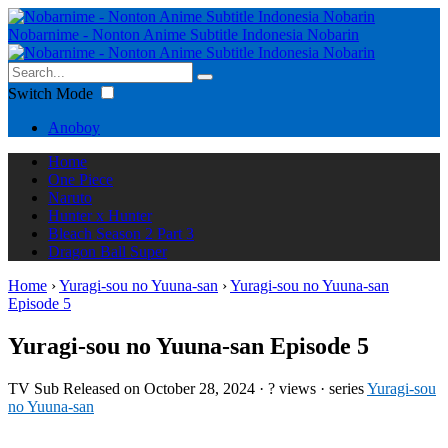
Nobarnime - Nonton Anime Subtitle Indonesia Nobarin
Switch Mode
Anoboy
Home
One Piece
Naruto
Hunter x Hunter
Bleach Season 2 Part 3
Dragon Ball Super
Home
›
Yuragi-sou no Yuuna-san
›
Yuragi-sou no Yuuna-san
Episode 5
Yuragi-sou no Yuuna-san Episode 5
TV
Sub
Released on
October 28, 2024
·
? views
· series
Yuragi-sou
no Yuuna-san