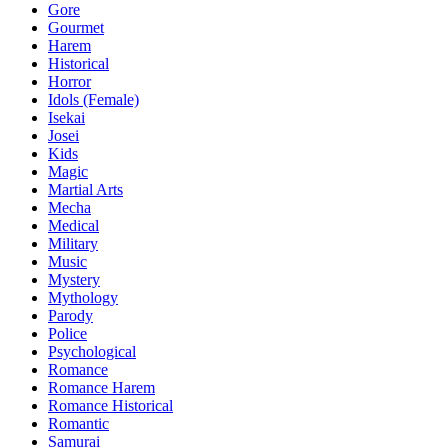
Gore
Gourmet
Harem
Historical
Horror
Idols (Female)
Isekai
Josei
Kids
Magic
Martial Arts
Mecha
Medical
Military
Music
Mystery
Mythology
Parody
Police
Psychological
Romance
Romance Harem
Romance Historical
Romantic
Samurai