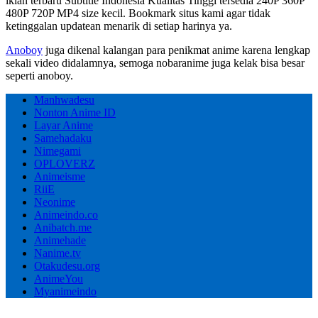
iklan terbaru Subtitle Indonesia Kualitas Tinggi tersedia 240P 360P
480P 720P MP4 size kecil. Bookmark situs kami agar tidak
ketinggalan updatean menarik di setiap harinya ya.
Anoboy
juga dikenal kalangan para penikmat anime karena lengkap
sekali video didalamnya, semoga nobaranime juga kelak bisa besar
seperti anoboy.
Manhwadesu
Nonton Anime ID
Layar Anime
Samehadaku
Nimegami
OPLOVERZ
Animeisme
RiiE
Neonime
Animeindo.co
Anibatch.me
Animehade
Nanime.tv
Otakudesu.org
AnimeYou
Myanimeindo