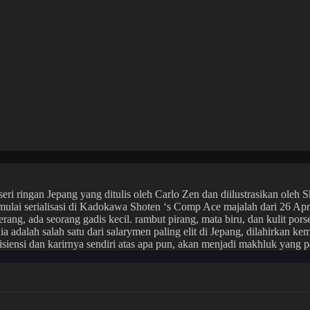
eri ringan Jepang yang ditulis oleh Carlo Zen dan diilustrasikan oleh 
ulai serialisasi di Kadokawa Shoten ‘s Comp Ace majalah dari 26 Apri
rang, ada seorang gadis kecil. rambut pirang, mata biru, dan kulit po
dalah salah satu dari salarymen paling elit di Jepang, dilahirkan kem
iensi dan karirnya sendiri atas apa pun, akan menjadi makhluk yang pal