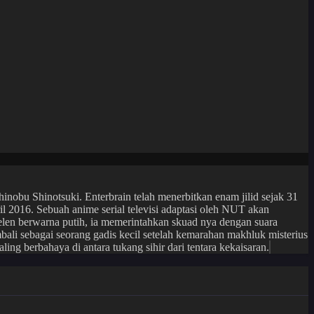
Shinobu Shinotsuki. Enterbrain telah menerbitkan enam jilid sejak 31
l 2016. Sebuah anime serial televisi adaptasi oleh NUT akan
rselen berwarna putih, ia memerintahkan skuad nya dengan suara
bali sebagai seorang gadis kecil setelah kemarahan makhluk misterius
ing berbahaya di antara tukang sihir dari tentara kekaisaran.