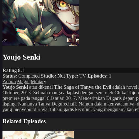
Youjo Senki
Rating 8.1
Status:
Completed
Studio:
Nut
Type:
TV
Episodes:
1
Action
Magic
Military
Youjo Senki
atau dikenal
The Saga of Tanya the Evil
adalah novel s
Oktober, 2013. Sebuah manga adaptasi dengan seni oleh Chika Tojo m
premiere pada tanggal 6 Januari 2017. Menceritakan Di garis depan pe
lisping. Namanya Tanya Degurechaff. Namun dalam kenyataannya, dia a
yang menyebut dirinya Tuhan. gadis kecil ini, yang mengutamakan efis
Related Episodes