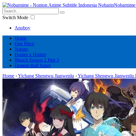
Nobarnime 
Switch Mode
Anoboy
Home
One Piece
Naruto
Hunter x Hunter
Bleach Season 2 Part 3
Dragon Ball Super
Home
›
Yichang Shengwu Jianwenlu
›
Yichang Shengwu Jianwenlu 