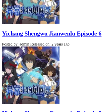
Yichang Shengwu Jianwenlu Episode 6
Posted by: admin
Released on: 2 years ago