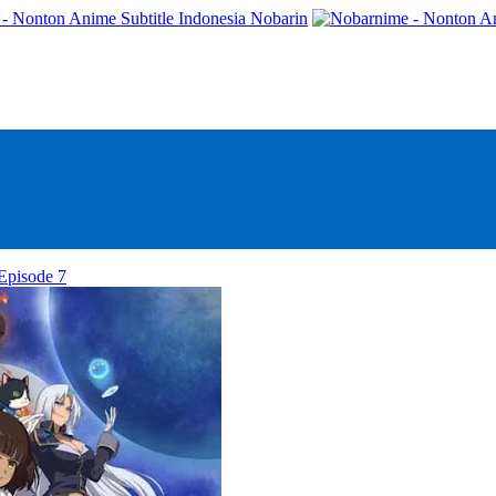
- Nonton Anime Subtitle Indonesia Nobarin
Episode 7