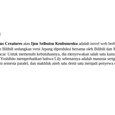
1
ous Creatures
atau
Ijou Seibutsu Kenbunroku
adalah novel web berb
bili sedangkan versi Jepang diproduksi bersama oleh Bilibili dan 
u pacar. Untuk memenuhi kebutuhannya, dia menyewakan salah satu kam
an Yoshihito memperhatikan bahwa Lily sebenarnya adalah manusia serig
lam semesta paralel, dan makhluk aneh satu demi satu menjadi penyewa