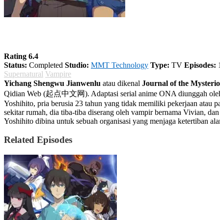
Yichang Shengwu Jianwenlu
Rating 6.4
Status:
Completed
Studio:
MMT Technology
Type:
TV
Episodes:
Supernatural
Vampire
Yichang Shengwu Jianwenlu
atau dikenal
Journal of the Mysteri
Qidian Web (起点中文网). Adaptasi serial anime ONA diunggah oleh Bili
Yoshihito, pria berusia 23 tahun yang tidak memiliki pekerjaan ata
sekitar rumah, dia tiba-tiba diserang oleh vampir bernama Vivian, d
Yoshihito dibina untuk sebuah organisasi yang menjaga ketertiban a
Related Episodes