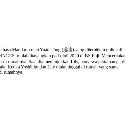
ahasa Mandarin oleh Yuǎn Tóng (远瞳) yang diterbitkan online di
MAGES. mulai ditayangkan pada Juli 2020 di BS Fuji. Menceritakan
ar di rumahnya. Saat dia menunjukkan Lily, penyewa pertamanya, di
ala. Ketika Yoshihito dan Lily mulai tinggal di rumah yang sama,
 di rumahnya.