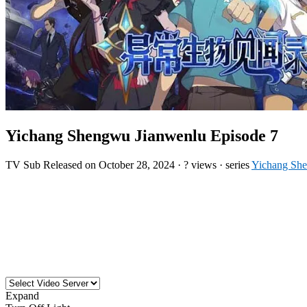
Yichang Shengwu Jianwenlu Episode 7
TV
Sub
Released on
October 28, 2024
·
? views
· series
Yichang Sh
Expand