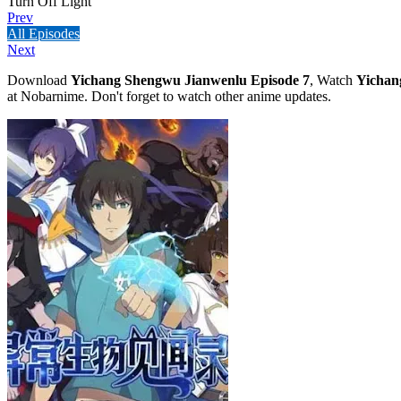
Turn Off Light
Prev
All Episodes
Next
Download
Yichang Shengwu Jianwenlu Episode 7
, Watch
Yichan
at Nobarnime. Don't forget to watch other anime updates.