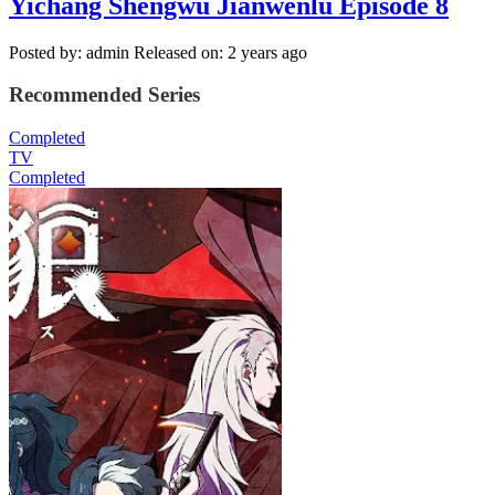
Yichang Shengwu Jianwenlu Episode 8
Posted by: admin
Released on: 2 years ago
Recommended Series
Completed
TV
Completed