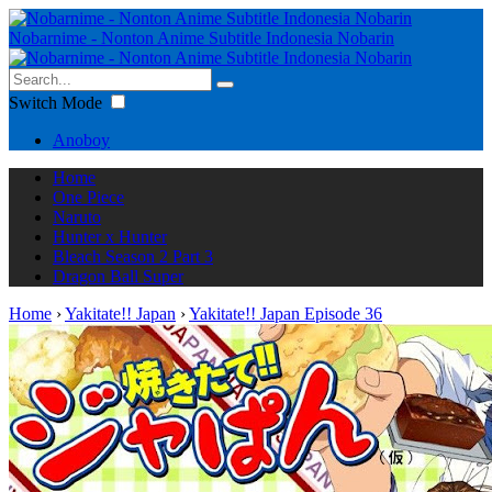
Nobarnime - Nonton Anime Subtitle Indonesia Nobarin
Switch Mode
Anoboy
Home
One Piece
Naruto
Hunter x Hunter
Bleach Season 2 Part 3
Dragon Ball Super
Home
›
Yakitate!! Japan
›
Yakitate!! Japan Episode 36