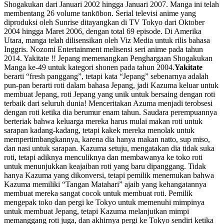
Shogakukan dari Januari 2002 hingga Januari 2007. Manga ini telah
membentang 26 volume tankōbon. Serial televisi anime yang
diproduksi oleh Sunrise ditayangkan di TV Tokyo dari Oktober
2004 hingga Maret 2006, dengan total 69 episode. Di Amerika
Utara, manga telah dilisensikan oleh Viz Media untuk rilis bahasa
Inggris. Nozomi Entertainment melisensi seri anime pada tahun
2014. Yakitate !! Jepang memenangkan Penghargaan Shogakukan
Manga ke-49 untuk kategori shonen pada tahun 2004.
Yakitate
berarti “fresh panggang”, tetapi kata “Jepang” sebenarnya adalah
pun-pan berarti roti dalam bahasa Jepang, jadi Kazuma keluar untuk
membuat Jepang, roti Jepang yang unik untuk bersaing dengan roti
terbaik dari seluruh dunia! Menceritakan Azuma menjadi terobsesi
dengan roti ketika dia berumur enam tahun. Saudara perempuannya
berteriak bahwa keluarga mereka harus mulai makan roti untuk
sarapan kadang-kadang, tetapi kakek mereka menolak untuk
mempertimbangkannya, karena dia hanya makan natto, sup miso,
dan nasi untuk sarapan. Kazuma setuju, mengatakan dia tidak suka
roti, tetapi adiknya menculiknya dan membawanya ke toko roti
untuk menunjukkan keajaiban roti yang baru dipanggang. Tidak
hanya Kazuma yang dikonversi, tetapi pemilik menemukan bahwa
Kazuma memiliki “Tangan Matahari” ajaib yang kehangatannya
membuat mereka sangat cocok untuk membuat roti. Pemilik
mengepak toko dan pergi ke Tokyo untuk memenuhi mimpinya
untuk membuat Jepang, tetapi Kazuma melanjutkan mimpi
memanggang roti juga, dan akhirnya pergi ke Tokyo sendiri ketika