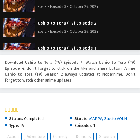
Eps 3 - Episode 3 - October 26, 2024
Ushio to Tora (TV) Episode 2
Eps 2 - Episode 2 - October 26, 2024
Ushio to Tora (TV) Episode 1
Eps 1 - Episode 1 - October 26, 2024
Download
Ushio to Tora (TV) Episode 4
, Watch
Ushio to Tora (TV)
Episode 4
, don't forget to click on the like and share button. Anime
Ushio to Tora (TV) Season 2
always updated at Nobarnime. Don't
forget to watch other anime updates.
Ushio to Tora (TV) Season 2
Status:
Completed
Studio:
MAPPA, Studio VOLN
Type:
TV
Episodes:
1
Action
Adventure
Comedy
Demons
Shounen