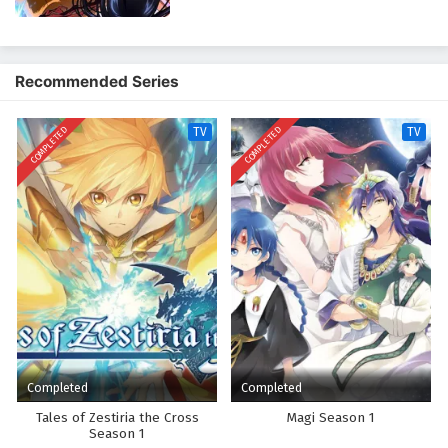
Ushio untuk membersihkan kuil selama beberapa minggu ke depan
sementara Shigure pergi berlibur untuk menenangkan dirinya.
Recommended Series
COMPLETED
COMPLETED
TV
TV
Completed
Completed
Tales of Zestiria the Cross
Magi Season 1
Season 1