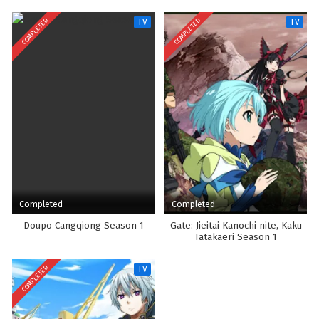
COMPLETED
COMPLETED
TV
TV
Completed
Completed
Doupo Cangqiong Season 1
Gate: Jieitai Kanochi nite, Kaku
Tatakaeri Season 1
COMPLETED
TV