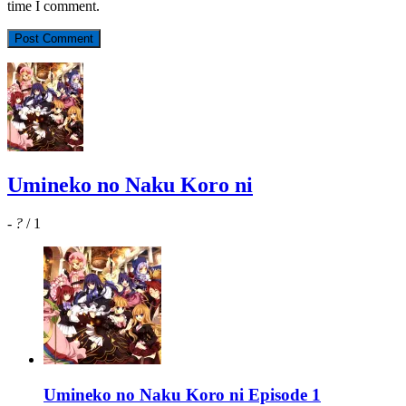
time I comment.
Umineko no Naku Koro ni
-
?
/ 1
Umineko no Naku Koro ni Episode 1