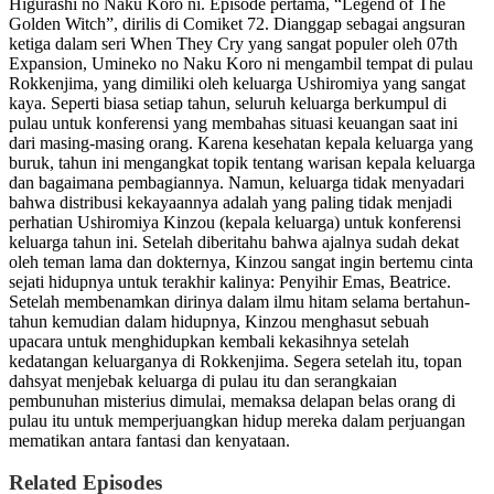
Higurashi no Naku Koro ni. Episode pertama, “Legend of The
Golden Witch”, dirilis di Comiket 72. Dianggap sebagai angsuran
ketiga dalam seri When They Cry yang sangat populer oleh 07th
Expansion, Umineko no Naku Koro ni mengambil tempat di pulau
Rokkenjima, yang dimiliki oleh keluarga Ushiromiya yang sangat
kaya. Seperti biasa setiap tahun, seluruh keluarga berkumpul di
pulau untuk konferensi yang membahas situasi keuangan saat ini
dari masing-masing orang. Karena kesehatan kepala keluarga yang
buruk, tahun ini mengangkat topik tentang warisan kepala keluarga
dan bagaimana pembagiannya. Namun, keluarga tidak menyadari
bahwa distribusi kekayaannya adalah yang paling tidak menjadi
perhatian Ushiromiya Kinzou (kepala keluarga) untuk konferensi
keluarga tahun ini. Setelah diberitahu bahwa ajalnya sudah dekat
oleh teman lama dan dokternya, Kinzou sangat ingin bertemu cinta
sejati hidupnya untuk terakhir kalinya: Penyihir Emas, Beatrice.
Setelah membenamkan dirinya dalam ilmu hitam selama bertahun-
tahun kemudian dalam hidupnya, Kinzou menghasut sebuah
upacara untuk menghidupkan kembali kekasihnya setelah
kedatangan keluarganya di Rokkenjima. Segera setelah itu, topan
dahsyat menjebak keluarga di pulau itu dan serangkaian
pembunuhan misterius dimulai, memaksa delapan belas orang di
pulau itu untuk memperjuangkan hidup mereka dalam perjuangan
mematikan antara fantasi dan kenyataan.
Related Episodes