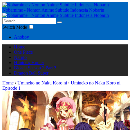
Nobarnime - Nonton Anime Subtitle Indonesia Nobarin
Switch Mode
Anoboy
Home
One Piece
Naruto
Hunter x Hunter
Bleach Season 2 Part 3
Dragon Ball Super
Home
›
Umineko no Naku Koro ni
›
Umineko no Naku Koro ni
Episode 1