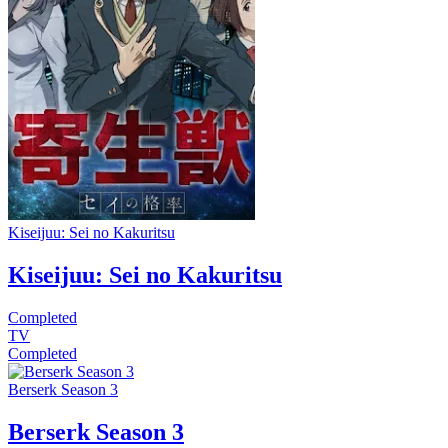
Kiseijuu: Sei no Kakuritsu
Kiseijuu: Sei no Kakuritsu
Completed
TV
Completed
Berserk Season 3
Berserk Season 3