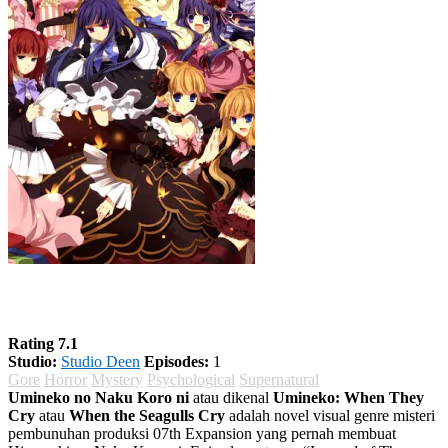
Umineko no Naku Koro ni
Rating 7.1
Studio:
Studio Deen
Episodes:
1
Gore
Horror
Mystery
Psychological
Supernatural
Umineko no Naku Koro ni
atau dikenal
Umineko: When They
Cry
atau
When the Seagulls Cry
adalah novel visual genre misteri
pembunuhan produksi 07th Expansion yang pernah membuat