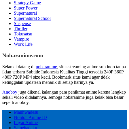
Strategy Game
Super Power
Supernatural
Supernatural School
Suspense
Thriller
Tokusatsu
Vampire
Work Life
Nobaranime.com
Selamat datang di
nobaranime
, situs streaming anime sub indo tanpa
iklan terbaru Subtitle Indonesia Kualitas Tinggi tersedia 240P 360P
480P 720P MP4 size kecil. Bookmark situs kami agar tidak
ketinggalan updatean menarik di setiap harinya ya.
Anoboy
juga dikenal kalangan para penikmat anime karena lengkap
sekali video didalamnya, semoga nobaranime juga kelak bisa besar
seperti anoboy.
Manhwadesu
Nonton Anime ID
Layar Anime
Samehadaku