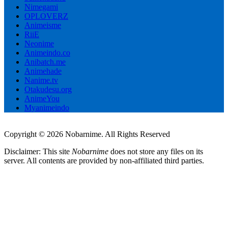
Nimegami
OPLOVERZ
Animeisme
RiiE
Neonime
Animeindo.co
Anibatch.me
Animehade
Nanime.tv
Otakudesu.org
AnimeYou
Myanimeindo
Copyright © 2026 Nobarnime. All Rights Reserved
Disclaimer: This site
Nobarnime
does not store any files on its
server. All contents are provided by non-affiliated third parties.