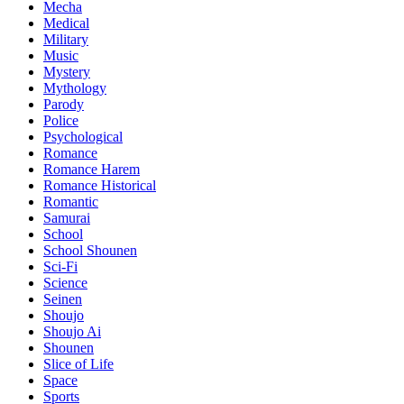
Mecha
Medical
Military
Music
Mystery
Mythology
Parody
Police
Psychological
Romance
Romance Harem
Romance Historical
Romantic
Samurai
School
School Shounen
Sci-Fi
Science
Seinen
Shoujo
Shoujo Ai
Shounen
Slice of Life
Space
Sports