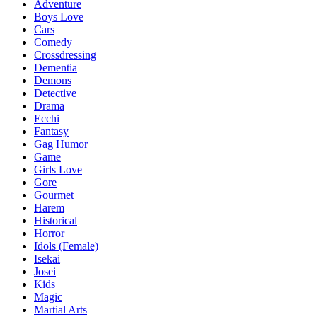
Adventure
Boys Love
Cars
Comedy
Crossdressing
Dementia
Demons
Detective
Drama
Ecchi
Fantasy
Gag Humor
Game
Girls Love
Gore
Gourmet
Harem
Historical
Horror
Idols (Female)
Isekai
Josei
Kids
Magic
Martial Arts