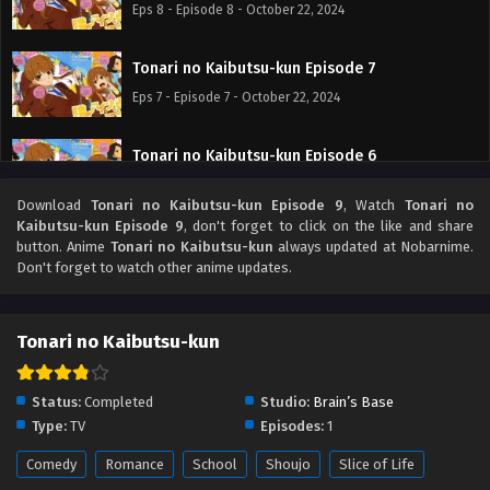
Eps 8 - Episode 8 - October 22, 2024
Tonari no Kaibutsu-kun Episode 7
Eps 7 - Episode 7 - October 22, 2024
Tonari no Kaibutsu-kun Episode 6
Eps 6 - Episode 6 - October 22, 2024
Download
Tonari no Kaibutsu-kun Episode 9
, Watch
Tonari no
Kaibutsu-kun Episode 9
, don't forget to click on the like and share
Tonari no Kaibutsu-kun Episode 5
button. Anime
Tonari no Kaibutsu-kun
always updated at Nobarnime.
Don't forget to watch other anime updates.
Eps 5 - Episode 5 - October 22, 2024
Tonari no Kaibutsu-kun Episode 4
Tonari no Kaibutsu-kun
Eps 4 - Episode 4 - October 22, 2024
Status:
Completed
Studio:
Brain’s Base
Tonari no Kaibutsu-kun Episode 3
Type:
TV
Episodes:
1
Eps 3 - Episode 3 - October 22, 2024
Comedy
Romance
School
Shoujo
Slice of Life