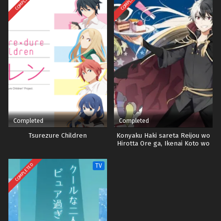
COMPLETED
COMPLETED
Completed
Completed
Tsurezure Children
Konyaku Haki sareta Reijou wo
Hirotta Ore ga, Ikenai Koto wo
Oshiekomu
COMPLETED
TV