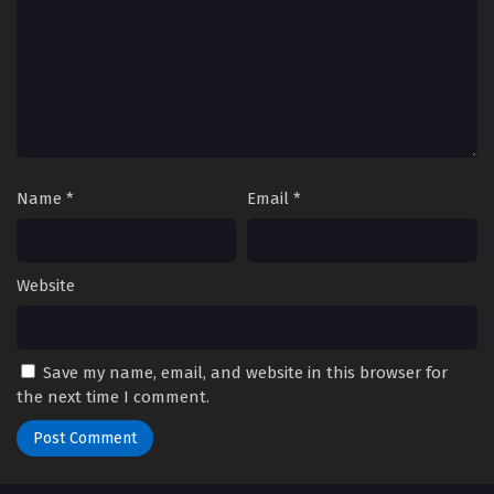
Name
*
Email
*
Website
Save my name, email, and website in this browser for
the next time I comment.