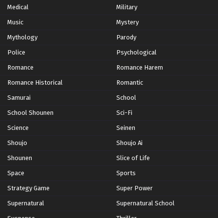
Medical
Military
Music
Mystery
Mythology
Parody
Police
Psychological
Romance
Romance Harem
Romance Historical
Romantic
Samurai
School
School Shounen
Sci-Fi
Science
Seinen
Shoujo
Shoujo Ai
Shounen
Slice of Life
Space
Sports
Strategy Game
Super Power
Supernatural
Supernatural School