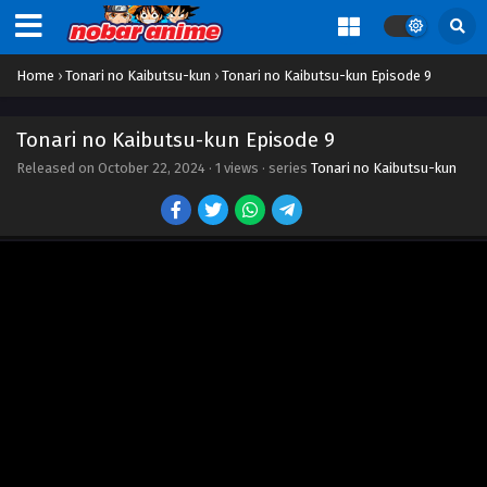
Home
›
Tonari no Kaibutsu-kun
›
Tonari no Kaibutsu-kun Episode 9
Tonari no Kaibutsu-kun Episode 9
Released on
October 22, 2024
·
1 views
· series
Tonari no Kaibutsu-kun