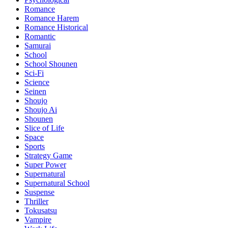
Romance
Romance Harem
Romance Historical
Romantic
Samurai
School
School Shounen
Sci-Fi
Science
Seinen
Shoujo
Shoujo Ai
Shounen
Slice of Life
Space
Sports
Strategy Game
Super Power
Supernatural
Supernatural School
Suspense
Thriller
Tokusatsu
Vampire