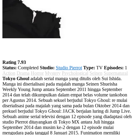
Tokyo Ghoul Season 2
Rating 7.93
Status:
Completed
Studio:
Studio Pierrot
Type:
TV
Episodes:
1
Action
Drama
Horror
Mystery
Psychological
Seinen
Supernatural
Tokyo Ghoul
adalah serial manga yang ditulis oleh Sui Ishida.
Manga ini diserialisasi pada majalah manga Seinen Shueisha
Weekly Young Jump antara September 2011 hingga September
2014 dan telah dikumpulkan dalam empat belas volume tankobon
per Agustus 2014. Sebuah sekuel berjudul Tokyo Ghoul: re mulai
diserialisasi pada majalah yang sama pada bulan Oktober 2014 dan
prekuel berjudul Tokyo Ghoul: JACK berjalan luring di Jump Live.
Sebuah anime serial televisi dengan 12 episode yang diadaptasi oleh
studio Pierrot ditayangkan di Tokyo MX antara Juli hingga
September 2014 dan musim ke-2 dengan 12 episode mulai
mengudara pada tanggal 8 Januari 2015. Funimation memiliki