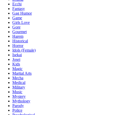
Ecchi
Fantasy
Gag Humor
Game
Girls Love
Gore
Gourmet
Harem
Historical
Horror
Idols (Female)
Isekai
Josei
Kids
Magic
Martial Arts
Mecha
Medical
Military
Music
Mystery
Mythology
Parody
Police
Psychological