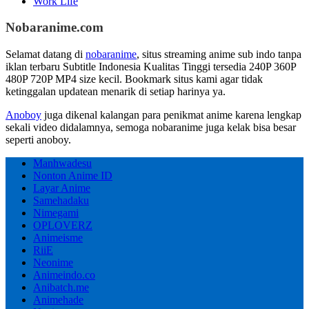
Work Life
Nobaranime.com
Selamat datang di
nobaranime
, situs streaming anime sub indo tanpa
iklan terbaru Subtitle Indonesia Kualitas Tinggi tersedia 240P 360P
480P 720P MP4 size kecil. Bookmark situs kami agar tidak
ketinggalan updatean menarik di setiap harinya ya.
Anoboy
juga dikenal kalangan para penikmat anime karena lengkap
sekali video didalamnya, semoga nobaranime juga kelak bisa besar
seperti anoboy.
Manhwadesu
Nonton Anime ID
Layar Anime
Samehadaku
Nimegami
OPLOVERZ
Animeisme
RiiE
Neonime
Animeindo.co
Anibatch.me
Animehade