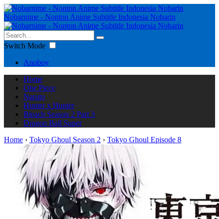
Nobarnime - Nonton Anime Subtitle Indonesia Nobarin
Switch Mode
Anoboy
Home
One Piece
Naruto
Hunter x Hunter
Bleach Season 2 Part 3
Dragon Ball Super
Home
›
Tokyo Ghoul Season 2
›
Tokyo Ghoul Episode 8