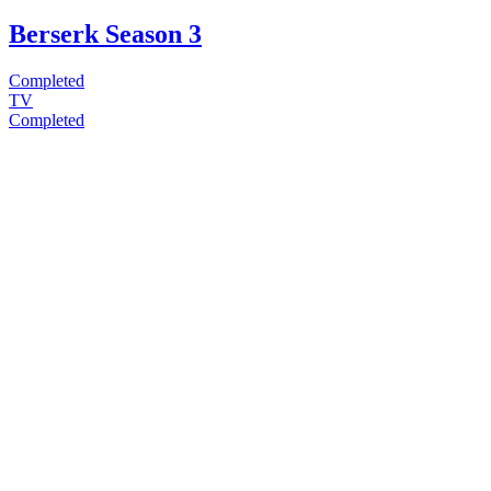
Berserk Season 3
Completed
TV
Completed