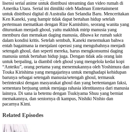
lisensi serial anime untuk distribusi streaming dan video rumah di
Amerika Utara. Serial ini dimiliki oleh Madman Entertainment
untuk distribusi digital di Australia dan Selandia Baru. Menceritakan
Ken Kaneki, yang hampir tidak dapat bertahan hidup setelah
pertemuan mematikan dengan Rize Kamishiro, seorang wanita yang
diturunkan menjadi ghoul, yaitu makhluk mirip manusia yang
memburu dan memakan daging manusia, dibawa ke rumah sakit
dalam kondisi kritis. Setelah sembuh, Kaneki menemukan bahwa
entah bagaimana ia menjalani operasi yang mengubahnya menjadi
setengah ghoul, dan seperti mereka, harus mengkonsumsi daging
manusia untuk bertahan hidup juga. Dengan tidak ada orang lain
untuk berpaling, ia diambil oleh ghoul yang mengelola kedai kopi
“Anteiku”, orang pertama yang menemukannya oleh Yoshimura dan
Touka Kirishima yang mengajarinya untuk menghadapi kehidupan
barunya sebagai setengah manusia/setengah ghoul, termasuk
berinteraksi dengan masyarakat ghoul dan yang bertentangan faksi,
sementara berjuang untuk menjaga rahasia identitasnya dari manusia
lainnya. Di sana ia betemu dengan Tsukiyama Shuu yang berniat
memakannya, dan seniornya di kampus, Nishiki Nishio dan
pacarnya Kimi.
Related Episodes